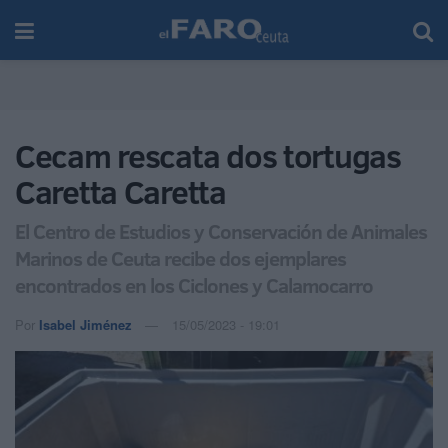
Cecam rescata dos tortugas
Caretta Caretta
El Centro de Estudios y Conservación de Animales
Marinos de Ceuta recibe dos ejemplares
encontrados en los Ciclones y Calamocarro
Por
Isabel Jiménez
15/05/2023 - 19:01