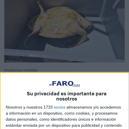
Imágenes cedidas
Su privacidad es importante para
El Centro de Estudios y Conservación de Animales
nosotros
Marinos de Ceuta (
Cecam
) ha recibido hoy dos
Nosotros y nuestros 1733
socios
almacenamos y/o accedemos
ejemplares de
tortuga
Caretta Caretta. Dos vecinos las
a información en un dispositivo, como cookies, y procesamos
datos personales, como identificadores únicos e información
han encontrado a su suerte, enfrentando "una muerte
estándar enviada por un dispositivo para publicidad y contenido
segura" en la bahía norte, a la altura de los Ciclones y