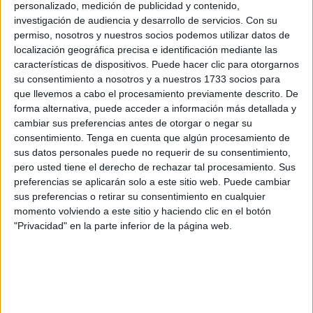
personalizado, medición de publicidad y contenido,
Calamocarro
.
investigación de audiencia y desarrollo de servicios.
Con su
permiso, nosotros y nuestros socios podemos utilizar datos de
Según explica el Centro en sus redes sociales, ya han
localización geográfica precisa e identificación mediante las
comenzado "a pleno rendimiento" con la recepción de
características de dispositivos. Puede hacer clic para otorgarnos
animales marinos con dificultades. "En esta ocasión las
su consentimiento a nosotros y a nuestros 1733 socios para
que llevemos a cabo el procesamiento previamente descrito. De
empresas Nautica Valero y Ceuta Gerardo Atheneo Ceuta
forma alternativa, puede acceder a información más detallada y
nos han traído un ejemplar de tortuga Caretta Caretta
cambiar sus preferencias antes de otorgar o negar su
desde la bahía norte a la altura de los Ciclones".
consentimiento.
Tenga en cuenta que algún procesamiento de
sus datos personales puede no requerir de su consentimiento,
El
Cecam
les da "las gracias por este maravilloso gesto
pero usted tiene el derecho de rechazar tal procesamiento. Sus
con el medio ambiente y por salvar a esta especie de una
preferencias se aplicarán solo a este sitio web. Puede cambiar
sus preferencias o retirar su consentimiento en cualquier
muerte segura". Tras el hallazgo "seguimos a pleno
momento volviendo a este sitio y haciendo clic en el botón
rendimiento salvamdo animales marinos a pesar de tener
"Privacidad" en la parte inferior de la página web.
unas instalaciones precarias e inadecuadas", concluyen.