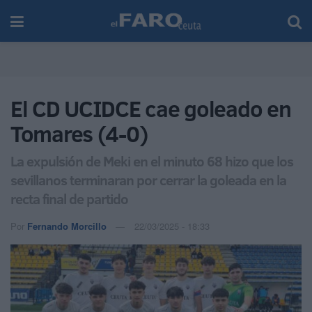
El CD UCIDCE cae goleado en
Tomares (4-0)
La expulsión de Meki en el minuto 68 hizo que los
sevillanos terminaran por cerrar la goleada en la
recta final de partido
Por
Fernando Morcillo
22/03/2025 - 18:33