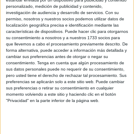
estándar enviada por un dispositivo para publicidad y contenido
oportunidades pare evitar el descenso a la liga local.
personalizado, medición de publicidad y contenido,
investigación de audiencia y desarrollo de servicios.
Con su
Y es que los chicos de Hanas Bugdad compitieron a un
permiso, nosotros y nuestros socios podemos utilizar datos de
gran nivel en la capital de Andalucía pero en el minuto 20
localización geográfica precisa e identificación mediante las
en
un fallo defensivo del CD UCIDCE
, por sacar el balón
características de dispositivos. Puede hacer clic para otorgarnos
su consentimiento a nosotros y a nuestros 1733 socios para
jugado, Carlos Morillo del Tomares anotó el primero en el
que llevemos a cabo el procesamiento previamente descrito. De
electrónico.
forma alternativa, puede acceder a información más detallada y
cambiar sus preferencias antes de otorgar o negar su
A pesar de este primer tanto en contra, los futbolistas
consentimiento.
Tenga en cuenta que algún procesamiento de
caballas dieron la cara y compitieron ante uno de los
sus datos personales puede no requerir de su consentimiento,
mejores equipos de la categoría.
pero usted tiene el derecho de rechazar tal procesamiento. Sus
preferencias se aplicarán solo a este sitio web. Puede cambiar
Y es que, en el minuto 68 de partido, el árbitro expulsó a
sus preferencias o retirar su consentimiento en cualquier
momento volviendo a este sitio y haciendo clic en el botón
Meki, y eso hizo que el Tomares ya terminara de imponer
"Privacidad" en la parte inferior de la página web.
su ley en la recta final de partido.
Cabe destacar que con
el equipo del UCIDCE
, en esta
jornada de sábado debutaron tres cadetes con el primer
equipo del CD UCIDCE, todo un hecho de gran renombre