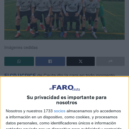
Imágenes cedidas
El CD UCDICE
de Ceuta dio la cara en todo momento
ante el segundo clasificado en tierras sevillanas, el
Tomares, pero los sevillanos ofrecieron una gran versión
Su privacidad es importante para
sobre todo en la recta final de encuentro en el que
nosotros
acabaron por imponerse por 4-0.
Nosotros y nuestros 1733
socios
almacenamos y/o accedemos
Con este resultado, los caballas se complican más para
a información en un dispositivo, como cookies, y procesamos
datos personales, como identificadores únicos e información
salvar la categoría, aun así lo darán todo, mientras tengan