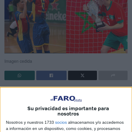
Imagen cedida
El
CD Puerto de Ceuta
sigue configurando su equipo
para el debut en una nueva temporada que comenzará en
el mes de octubre. Este miércoles, el
CD Puerto ha
Su privacidad es importante para
renovado a uno de sus estandartes del equipo,
el
nosotros
capitán Anuar Abdenebit
.
Nosotros y nuestros 1733
socios
almacenamos y/o accedemos
a información en un dispositivo, como cookies, y procesamos