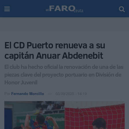
El CD Puerto renueva a su
capitán Anuar Abdenebit
El club ha hecho oficial la renovación de una de las
piezas clave del proyecto portuario en División de
Honor Juvenil
Por
Fernando Morcillo
03/09/2025 - 14:19