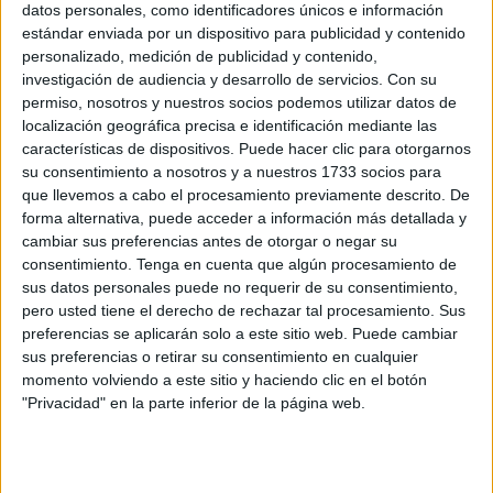
El proyecto portuario pasa por el capitán del CD Puerto,
datos personales, como identificadores únicos e información
una de las piezas claves del equipo en los últimos años y
estándar enviada por un dispositivo para publicidad y contenido
personalizado, medición de publicidad y contenido,
ahora se echará el equipo a la espalda
para liderar al
investigación de audiencia y desarrollo de servicios.
Con su
conjunto que dirige Sufian Coca en División de Honor
permiso, nosotros y nuestros socios podemos utilizar datos de
Juvenil, en el grupo 5.
localización geográfica precisa e identificación mediante las
características de dispositivos. Puede hacer clic para otorgarnos
Anuar, pieza clave
su consentimiento a nosotros y a nuestros 1733 socios para
que llevemos a cabo el procesamiento previamente descrito. De
forma alternativa, puede acceder a información más detallada y
“Seguimos con las renovaciones del División de Honor
cambiar sus preferencias antes de otorgar o negar su
Juvenil, y
esta vez se trata de un jugador indispensable
,
consentimiento.
Tenga en cuenta que algún procesamiento de
el que siempre está ahí en cada momento y dirige al
sus datos personales puede no requerir de su consentimiento,
equipo, estamos hablando de nuestro capitán ANUAR
pero usted tiene el derecho de rechazar tal procesamiento. Sus
preferencias se aplicarán solo a este sitio web. Puede cambiar
ABDENEBIT”, exclama con orgullo el Puerto.
sus preferencias o retirar su consentimiento en cualquier
momento volviendo a este sitio y haciendo clic en el botón
Además, el entrenador del CD Puerto explica lo que quiere
"Privacidad" en la parte inferior de la página web.
de Anuar esta temporada: “Sin meterle presión este año
tiene que ponerse el equipo a la espalda
y tirar del
carro”, cuenta Sufian, que confía mucho en su capitán y