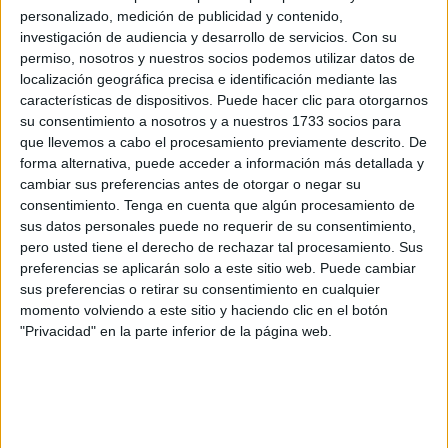
personalizado, medición de publicidad y contenido,
El CD Puerto, con un equipo joven,
empezó dubitativo
investigación de audiencia y desarrollo de servicios.
Con su
permiso, nosotros y nuestros socios podemos utilizar datos de
los primeros minutos debido a una presión asfixiante
localización geográfica precisa e identificación mediante las
del Albolote Futsal
que ahogaba la salida portuaria.
características de dispositivos. Puede hacer clic para otorgarnos
su consentimiento a nosotros y a nuestros 1733 socios para
En una desconexión llegó
el primero de los granadinos
que llevemos a cabo el procesamiento previamente descrito. De
en el pabellón Guillermo Molina,
fruto de un golazo a la
forma alternativa, puede acceder a información más detallada y
salida de un córner donde no pudo llegar Álvaro. El
cambiar sus preferencias antes de otorgar o negar su
consentimiento.
Tenga en cuenta que algún procesamiento de
esférico se coló por la red y puso el 0-1. Obra de Raúl
sus datos personales puede no requerir de su consentimiento,
Muñoz.
pero usted tiene el derecho de rechazar tal procesamiento. Sus
preferencias se aplicarán solo a este sitio web. Puede cambiar
Mejoría del CD Puerto
sus preferencias o retirar su consentimiento en cualquier
momento volviendo a este sitio y haciendo clic en el botón
"Privacidad" en la parte inferior de la página web.
A pesar de este mazazo,
el equipo ceutí comenzó a
mejorar bastante en el juego
y a tener oportunidades
muy claras para poner el empate a uno.
Abud-Lah era el jugador más dinámico y el que