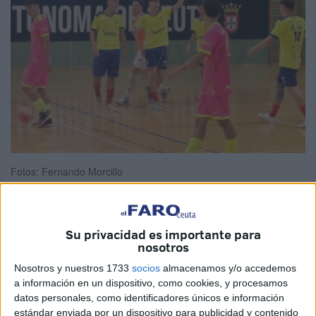
Fotos: Fernando Morcillo
Su privacidad es importante para
El
CD Puerto
no empezó de la mejor manera la
nosotros
temporada en el grupo 5 de División de Honor Juvenil
Nosotros y nuestros 1733
socios
almacenamos y/o accedemos
de fútbol sala.
El CD Albolote Futsal ganó en un buen
a información en un dispositivo, como cookies, y procesamos
partido a los de Sufian Coca por un
0-5 cosechando la
datos personales, como identificadores únicos e información
primera derrota del campeonato
.
estándar enviada por un dispositivo para publicidad y contenido