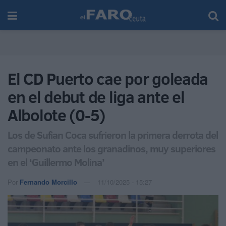
El CD Puerto cae por goleada
en el debut de liga ante el
Albolote (0-5)
Los de Sufian Coca sufrieron la primera derrota del
campeonato ante los granadinos, muy superiores
en el ‘Guillermo Molina’
Por
Fernando Morcillo
11/10/2025 - 15:27