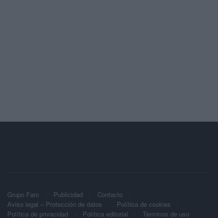
Grupo Faro
Publicidad
Contacto
Aviso legal – Protección de datos
Política de cookies
Política de privacidad
Política editorial
Términos de uso