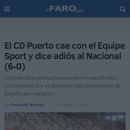
El CD Puerto cae con el Equipe
Sport y dice adiós al Nacional
(6-0)
Los infantiles portuarios pierden en semifinales
con los maños y se despiden del campeonato de
España por equipos
Por
Fernando Morcillo
17/06/2023 - 16:24