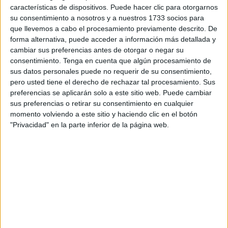
características de dispositivos. Puede hacer clic para otorgarnos
ante un equipo muy superior.
su consentimiento a nosotros y a nuestros 1733 socios para
que llevemos a cabo el procesamiento previamente descrito. De
Y eso que el partido pareció comenzar de manera
forma alternativa, puede acceder a información más detallada y
ilusionante para los portuarios ya que en la primera jugada
cambiar sus preferencias antes de otorgar o negar su
que tuvieron los infantiles del Puerto estuvieron a punto de
consentimiento.
Tenga en cuenta que algún procesamiento de
sus datos personales puede no requerir de su consentimiento,
inaugurar la cuenta en el marcador, pero fue un espejismo
pero usted tiene el derecho de rechazar tal procesamiento. Sus
ya que a partir de ahí los maños fueron mejores y muy
preferencias se aplicarán solo a este sitio web. Puede cambiar
superiores sobre los ceutíes.
sus preferencias o retirar su consentimiento en cualquier
momento volviendo a este sitio y haciendo clic en el botón
Los dos goles del Equipe Sport obra de Eric y Castromil
"Privacidad" en la parte inferior de la página web.
dejaron muy tocados a los portuarios ya que no supieron
de rehacerse ante tal mazazo. Y por si fuera poco, los
locales anotaron el tercero al filo del descanso.
En el inicio del segundo tiempo, siguió la tónica del
encuentro
donde los maños lideraban cada acción de
juego y en una de esas internadas hacia el área del
portero Álex, los zaragocistas marcaron el cuarto tanto