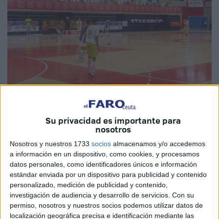
Su privacidad es importante para
nosotros
Imagen cedida
Nosotros y nuestros 1733
socios
almacenamos y/o accedemos
a información en un dispositivo, como cookies, y procesamos
datos personales, como identificadores únicos e información
estándar enviada por un dispositivo para publicidad y contenido
Se acabó el sueño para el
CD Puerto
. Los de Antonio
personalizado, medición de publicidad y contenido,
Damián se enfrentaban al anfitrión Equipe Sport de
investigación de audiencia y desarrollo de servicios.
Con su
Zaragoza por las semifinales del
campeonato
de España
permiso, nosotros y nuestros socios podemos utilizar datos de
localización geográfica precisa e identificación mediante las
por clubes en el que poco pudieron hacer los de Ceuta