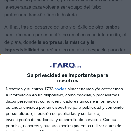
la esperanza para volver a ser equipo del fútbol
profesional tras 40 años de historia.
Al final, tras el desastre de uno y el éxito de otro, ambos
han terminado por encontrarse en el escalón intermedio, el
de plata, donde
la sorpresa, la mística y la
imprevisibilidad
se reúnen en un mismo espacio para dar
forma a una categoría completamente desquiciada.
La pesadilla que vive el CD Leganés
Su privacidad es importante para
nosotros
No es de extrañar por ello que, pese a que los caminos de
Nosotros y nuestros 1733
socios
almacenamos y/o accedemos
Leganés y Ceuta
emanaron de orígenes distintos, sea el
a información en un dispositivo, como cookies, y procesamos
equipo caballa el que esté actualmente por encima,
datos personales, como identificadores únicos e información
estándar enviada por un dispositivo para publicidad y contenido
disfrutando de una
plácida novena posición a las
personalizado, medición de publicidad y contenido,
puertas del play-off
, y el Leganés, por el contrario,
investigación de audiencia y desarrollo de servicios.
Con su
pasando por un auténtico tormento. Una
pesadilla que le
permiso, nosotros y nuestros socios podemos utilizar datos de