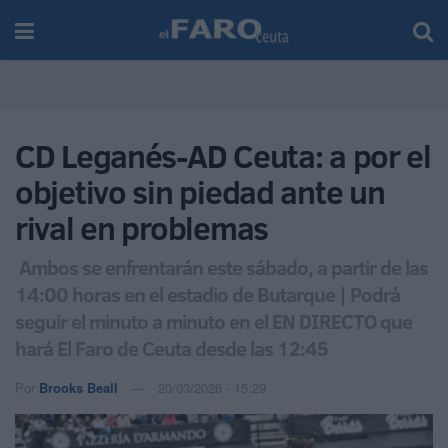
CD Leganés-AD Ceuta: a por el
objetivo sin piedad ante un
rival en problemas
Ambos se enfrentarán este sábado, a partir de las
14:00 horas en el estadio de Butarque | Podrá
seguir el minuto a minuto en el EN DIRECTO que
hará El Faro de Ceuta desde las 12:45
Por
Brooks Beall
20/03/2026 - 15:29