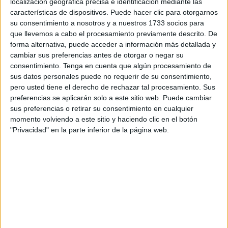
puede llevar directamente al pozo
, al de las penumbras,
localización geográfica precisa e identificación mediante las
características de dispositivos. Puede hacer clic para otorgarnos
del que tanto cuesta salir. Bien lo sabe el Ceuta. Es el
su consentimiento a nosotros y a nuestros 1733 socios para
caso de Primera RFEF.
que llevemos a cabo el procesamiento previamente descrito. De
forma alternativa, puede acceder a información más detallada y
Necesita un impulso el ‘Lega’. Un respiro para alejarse de
cambiar sus preferencias antes de otorgar o negar su
las posiciones de descenso. Esas arenas movedizas que
consentimiento.
Tenga en cuenta que algún procesamiento de
amenazan con tragarle. De hecho, ya están subiendo de
sus datos personales puede no requerir de su consentimiento,
pero usted tiene el derecho de rechazar tal procesamiento. Sus
forma acelerada para un equipo que es
decimoctavo y
preferencias se aplicarán solo a este sitio web. Puede cambiar
lleva cinco partidos sin conocer la victoria
. Las dos
sus preferencias o retirar su consentimiento en cualquier
últimas, dos derrotas, ante la SD Eibar y el Real Valladolid.
momento volviendo a este sitio y haciendo clic en el botón
"Privacidad" en la parte inferior de la página web.