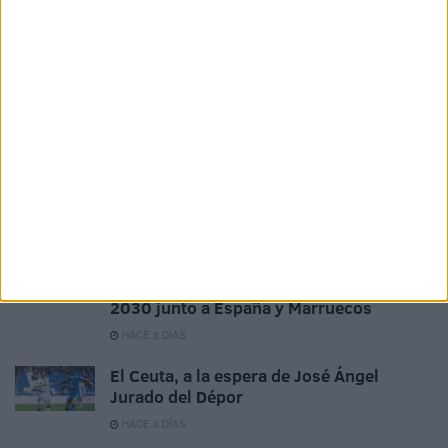
Feria (2-1)
HACE 2 DÍAS
El 'Murube' se pone a punto: todas las
obras previstas, al detalle
HACE 2 DÍAS
Aplazado el amistoso entre el Ittihad de
Tánger y el FC Barcelona
HACE 2 DÍAS
La crisis de Ceuta no frena el
compromiso de Portugal con el Mundial
2030 junto a España y Marruecos
HACE 3 DÍAS
El Ceuta, a la espera de José Ángel
Jurado del Dépor
HACE 3 DÍAS