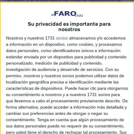
esa sección del sindicato, el asesor jurídico José Antonio
Moreno Díaz, que también es miembro del Consejo
Económico y Social Europeo (CESE), se encuentran este
Su privacidad es importante para
nosotros
miércoles en Ceuta para reunirse con la delegada del
Gobierno, Salvadora Mateos, y la jefa del
Área de
Nosotros y nuestros 1731
socios
almacenamos y/o accedemos
a información en un dispositivo, como cookies, y procesamos
Menores
de la Ciudad, Toñi Palomo.
datos personales, como identificadores únicos e información
estándar enviada por un dispositivo para publicidad y contenido
Faciaben y Díaz ya se han reunido con representantes del
personalizado, medición de publicidad y contenido,
colectivo de
trabajadores transfronterizos
atrapados en
investigación de audiencia y desarrollo de servicios.
Con su
la ciudad tras el cierre de la frontera hace casi dos años y
permiso, nosotros y nuestros socios podemos utilizar datos de
prevén visitar tanto el CETI como un Centro de Menores
localización geográfica precisa e identificación mediante las
características de dispositivos. Puede hacer clic para otorgarnos
con el objetivo de “recabar la opinión y los puntos de vista”
su consentimiento a nosotros y a nuestros 1731 socios para
de sus compañeros locales de CCOO y otros agentes
que llevemos a cabo el procesamiento previamente descrito. De
sociales e institucionales sobre el terreno en el marco de
forma alternativa, puede acceder a información más detallada y
las visitas que ya han realizado a Canarias y este jueves
cambiar sus preferencias antes de otorgar o negar su
consentimiento.
Tenga en cuenta que algún procesamiento de
efectuarán a
Melilla
.
sus datos personales puede no requerir de su consentimiento,
pero usted tiene el derecho de rechazar tal procesamiento. Sus
“Estamos recopilando información para construir la