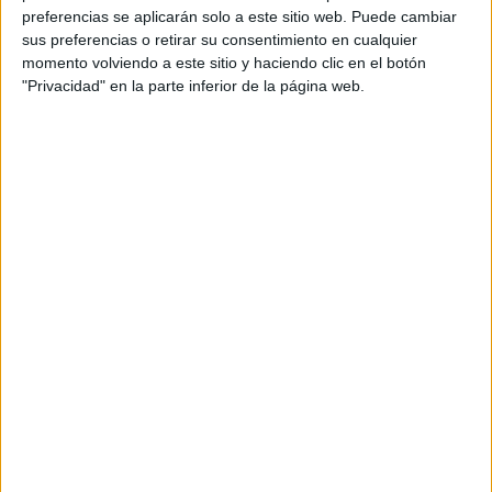
preferencias se aplicarán solo a este sitio web. Puede cambiar
estrategia de Migraciones de CCOO, que siempre ha dado
sus preferencias o retirar su consentimiento en cualquier
un papel relevante a esta cuestión”, ha resumido Faciaben,
momento volviendo a este sitio y haciendo clic en el botón
que junto a Díaz ha reclamado una solución “estable, con
"Privacidad" en la parte inferior de la página web.
dignidad y derechos” para
la problemática actual de los
transfronterizos
, pero también una “reflexión” a fondo
sobre su marco de relaciones de trabajo en el contexto de
la nueva reforma laboral.