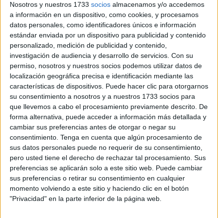
Nosotros y nuestros 1733
socios
almacenamos y/o accedemos
sino también que esta en realidad “no crea empleo neto en
a información en un dispositivo, como cookies, y procesamos
la Administración General del Estado”.
datos personales, como identificadores únicos e información
estándar enviada por un dispositivo para publicidad y contenido
De acuerdo con el sindicato ha quedado en evidencia la
personalizado, medición de publicidad y contenido,
investigación de audiencia y desarrollo de servicios.
Con su
implementación “unilateral” de “la agenda política del
permiso, nosotros y nuestros socios podemos utilizar datos de
Gobierno”. Al respecto, se han quejado de que se han
localización geográfica precisa e identificación mediante las
tomado decisiones “sin respetar la obligación legal de
características de dispositivos. Puede hacer clic para otorgarnos
negociación con las organizaciones sindicales, una falta
su consentimiento a nosotros y a nuestros 1733 socios para
de respeto que se concreta en la ausencia de
que llevemos a cabo el procesamiento previamente descrito. De
forma alternativa, puede acceder a información más detallada y
documentación en las reuniones del 7 y 10 de julio”.
cambiar sus preferencias antes de otorgar o negar su
consentimiento.
Tenga en cuenta que algún procesamiento de
Ante este panorama, han dejado clara su posición de que
sus datos personales puede no requerir de su consentimiento,
“esto hace imposible realizar una evaluación y una
pero usted tiene el derecho de rechazar tal procesamiento. Sus
propuesta respecto de las cifras de empleo ofertado”.
preferencias se aplicarán solo a este sitio web. Puede cambiar
Asimismo, han planteado “el rechazo a la mayor parte de
sus preferencias o retirar su consentimiento en cualquier
momento volviendo a este sitio y haciendo clic en el botón
medidas que garanticen la ocupación de las plazas de
"Privacidad" en la parte inferior de la página web.
ingreso libre y la mejora y simplificación de la promoción
interna para todo el personal”.