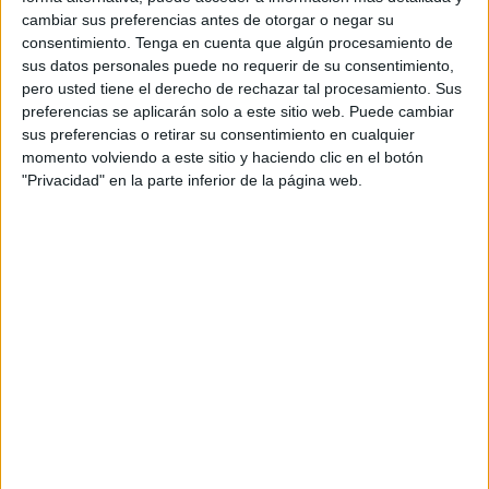
cambiar sus preferencias antes de otorgar o negar su
resultados de las fases de oposición y concurso, aún no se
consentimiento.
Tenga en cuenta que algún procesamiento de
han ofertado las vacantes correspondientes, situación que
sus datos personales puede no requerir de su consentimiento,
también afecta a los allegados de Ceuta.
pero usted tiene el derecho de rechazar tal procesamiento. Sus
preferencias se aplicarán solo a este sitio web. Puede cambiar
El 22 de agosto de 2024 se publicó la relación de los
sus preferencias o retirar su consentimiento en cualquier
aprobados del Cuerpo de Gestión por promoción interna, y
momento volviendo a este sitio y haciendo clic en el botón
"Privacidad" en la parte inferior de la página web.
el 14 de octubre de 2024, la del Cuerpo General
Administrativo. A pesar de los plazos establecidos, las
vacantes no han sido ofertadas, incumpliendo la normativa
que establece que los procesos deben completarse en un
plazo máximo de dos años.
Retrasos y falta de explicaciones
CCOO
denuncia que, además de los retrasos, se han
dejado caducar ofertas de
empleo público
y se han
ofertado plazas vacantes sin respetar el orden de