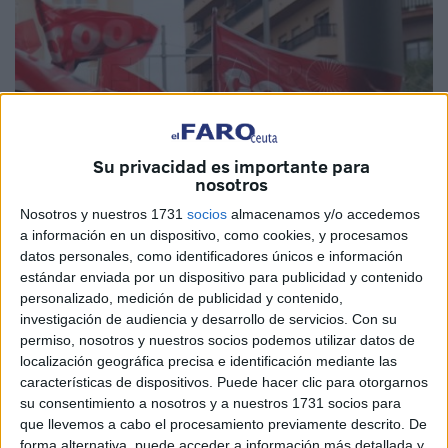
Su privacidad es importante para
nosotros
Nosotros y nuestros 1731
socios
almacenamos y/o accedemos
a información en un dispositivo, como cookies, y procesamos
Imagen de archivo
datos personales, como identificadores únicos e información
estándar enviada por un dispositivo para publicidad y contenido
personalizado, medición de publicidad y contenido,
investigación de audiencia y desarrollo de servicios.
Con su
CCOO
ha denunciado los continuos retrasos en los
permiso, nosotros y nuestros socios podemos utilizar datos de
localización geográfica precisa e identificación mediante las
procesos selectivos para el ingreso por promoción interna
características de dispositivos. Puede hacer clic para otorgarnos
y libre al Cuerpo de Gestión (subgrupo A2) y al Cuerpo
su consentimiento a nosotros y a nuestros 1731 socios para
General Administrativo (C1) de la Administración General
que llevemos a cabo el procesamiento previamente descrito. De
del Estado (AGE). Aunque en 2024 se publicaron los
forma alternativa, puede acceder a información más detallada y