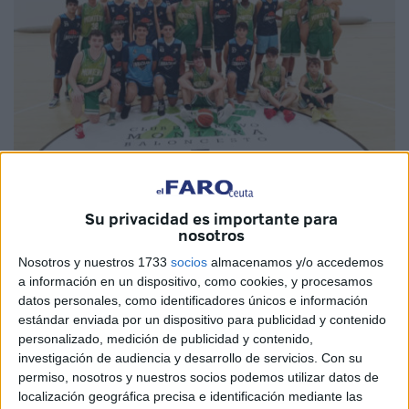
Su privacidad es importante para
nosotros
Nosotros y nuestros 1733
socios
almacenamos y/o accedemos
Imagen cedida
a información en un dispositivo, como cookies, y procesamos
datos personales, como identificadores únicos e información
estándar enviada por un dispositivo para publicidad y contenido
personalizado, medición de publicidad y contenido,
El
Club Baloncesto La Inmaculada
viajaba este pasado
investigación de audiencia y desarrollo de servicios.
Con su
permiso, nosotros y nuestros socios podemos utilizar datos de
fin de semana de Ceuta a la localidad hermana de Los
localización geográfica precisa e identificación mediante las
Barrios, para disputar varios amistosos frente al
Club