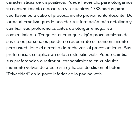
características de dispositivos. Puede hacer clic para otorgarnos
Montera de Los Barrios
.
su consentimiento a nosotros y a nuestros 1733 socios para
que llevemos a cabo el procesamiento previamente descrito. De
Hasta tierras barreñas se desplazaron los equipos de
forma alternativa, puede acceder a información más detallada y
categorías infantil femenino, cadete femenino y cadete
cambiar sus preferencias antes de otorgar o negar su
consentimiento.
Tenga en cuenta que algún procesamiento de
masculino, con la idea de disputar encuentros amistosos
sus datos personales puede no requerir de su consentimiento,
que sirvan de preparación y formación de los jugadores
pero usted tiene el derecho de rechazar tal procesamiento. Sus
para así encarar en las mejores condiciones los próximos
preferencias se aplicarán solo a este sitio web. Puede cambiar
enfrentamientos previstos en nuestra ciudad.
sus preferencias o retirar su consentimiento en cualquier
momento volviendo a este sitio y haciendo clic en el botón
Unos encuentros en los que los jugadores y jugadoras
"Privacidad" en la parte inferior de la página web.
ceutíes demostraron un gran nivel dentro de la pista,
llegando a conseguir varias victorias.