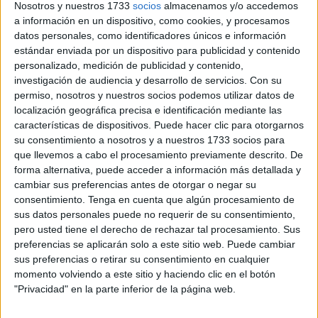
Nosotros y nuestros 1733
socios
almacenamos y/o accedemos
su pretemporada intentando mejorar y mirar hacia un
a información en un dispositivo, como cookies, y procesamos
futuro con las ganas de progresar
y conseguir nuevos
datos personales, como identificadores únicos e información
objetivos.
Esta temporada cumplirá 20 años
en activo
estándar enviada por un dispositivo para publicidad y contenido
desde que se inició el club.
personalizado, medición de publicidad y contenido,
investigación de audiencia y desarrollo de servicios.
Con su
En una nota de prensa enviada a los medios de
permiso, nosotros y nuestros socios podemos utilizar datos de
localización geográfica precisa e identificación mediante las
comunicación, el club destaca sus ganas de seguir
características de dispositivos. Puede hacer clic para otorgarnos
fomentando el baloncesto en la ciudad: “Un club con un
su consentimiento a nosotros y a nuestros 1733 socios para
bagaje deportivo que se remonta a la temporada 2006-
que llevemos a cabo el procesamiento previamente descrito. De
2007
y que cumple en ésta veinte años de camino con
forma alternativa, puede acceder a información más detallada y
cambiar sus preferencias antes de otorgar o negar su
la misma ilusión de trabajar
y hacer del baloncesto una
consentimiento.
Tenga en cuenta que algún procesamiento de
forma de vida, donde más allá de los resultados deportivos
sus datos personales puede no requerir de su consentimiento,
promueve fomentar el deporte como un medio para la
pero usted tiene el derecho de rechazar tal procesamiento. Sus
salud física y mental, el desarrollo de los seres humanos y
preferencias se aplicarán solo a este sitio web. Puede cambiar
sus preferencias o retirar su consentimiento en cualquier
la integración constructiva en la sociedad”.
momento volviendo a este sitio y haciendo clic en el botón
"Privacidad" en la parte inferior de la página web.
“Para este club
la formación de deportistas es su
principal meta
, incentivando la deportividad y el juego