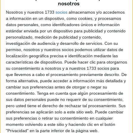
nosotros
trabajos de pretemporada
para preparar un curso que
Nosotros y nuestros 1733
socios
almacenamos y/o accedemos
vendrá cargado de iniciativas, colaboraciones y
a información en un dispositivo, como cookies, y procesamos
nuevas metas.
datos personales, como identificadores únicos e información
estándar enviada por un dispositivo para publicidad y contenido
Durante esta semana se han iniciado los entrenamientos
personalizado, medición de publicidad y contenido,
de pretemporada con
grupos numerosos en categorías
investigación de audiencia y desarrollo de servicios.
Con su
permiso, nosotros y nuestros socios podemos utilizar datos de
infantil, cadete y minibásket
, tanto en masculino como
localización geográfica precisa e identificación mediante las
femenino. El ambiente en las pistas ya denota una
características de dispositivos. Puede hacer clic para otorgarnos
actividad intensa, marcada por la ilusión de volver a
su consentimiento a nosotros y a nuestros 1733 socios para
competir y desarrollarse. Con el comienzo de las clases
que llevemos a cabo el procesamiento previamente descrito. De
también coincide la vuelta a
los entrenamientos en las
forma alternativa, puede acceder a información más detallada y
cambiar sus preferencias antes de otorgar o negar su
canchas.
consentimiento.
Tenga en cuenta que algún procesamiento de
sus datos personales puede no requerir de su consentimiento,
Además, la federación cuenta estos días con la presencia
pero usted tiene el derecho de rechazar tal procesamiento. Sus
de
Fabián, un técnico procedente de Madrid
, que podría
preferencias se aplicarán solo a este sitio web. Puede cambiar
acabar incorporándose de forma oficial al cuerpo técnico
sus preferencias o retirar su consentimiento en cualquier
de la territorial ceutí, en lo que sería un
refuerzo de
momento volviendo a este sitio y haciendo clic en el botón
"Privacidad" en la parte inferior de la página web.
calidad para el trabajo formativo de la federación.