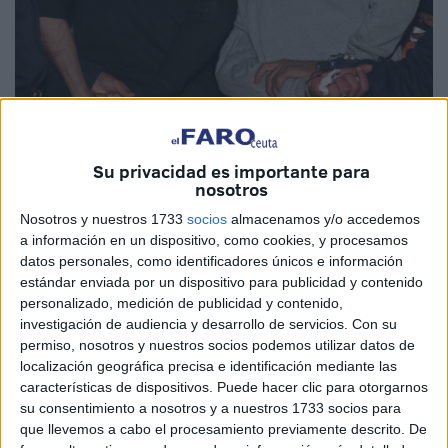
Su privacidad es importante para
nosotros
MAP
Nosotros y nuestros 1733
socios
almacenamos y/o accedemos
a información en un dispositivo, como cookies, y procesamos
datos personales, como identificadores únicos e información
estándar enviada por un dispositivo para publicidad y contenido
personalizado, medición de publicidad y contenido,
Las fuerzas de la policía judicial de la comisaría de la calle
investigación de audiencia y desarrollo de servicios.
Con su
Al-Fida, en la zona de Marsa Al-Sultan, en Casablanca
permiso, nosotros y nuestros socios podemos utilizar datos de
lograron en la mañana del jueves, la detención de dos
localización geográfica precisa e identificación mediante las
menores de 15 y 16 años de edad, sospechosos de estar
características de dispositivos. Puede hacer clic para otorgarnos
su consentimiento a nosotros y a nuestros 1733 socios para
involucrados en un robo a mano armada que fue grabado
que llevemos a cabo el procesamiento previamente descrito. De
en un video publicado en las redes sociales, según