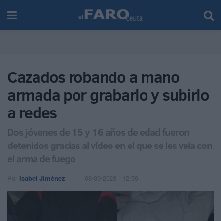
Cazados robando a mano
armada por grabarlo y subirlo
a redes
Dos jóvenes de 15 y 16 años de edad fueron
detenidos gracias al vídeo en el que se les veía con
el arma de fuego
Por
Isabel Jiménez
08/09/2023 - 12:59