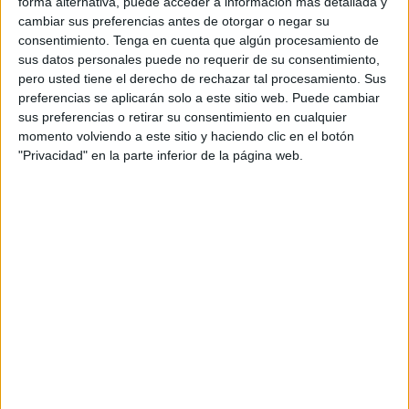
forma alternativa, puede acceder a información más detallada y
informa el medio Analkhabar.
cambiar sus preferencias antes de otorgar o negar su
consentimiento.
Tenga en cuenta que algún procesamiento de
Fuentes de las fuerzas de seguridad indican que los
sus datos personales puede no requerir de su consentimiento,
sospechosos, junto con una tercera persona, llevaron a
pero usted tiene el derecho de rechazar tal procesamiento. Sus
preferencias se aplicarán solo a este sitio web. Puede cambiar
cabo un robo bajo amenaza de arma blanca en
sus preferencias o retirar su consentimiento en cualquier
Casablanca, "estos actos delictivos fueron capturados en
momento volviendo a este sitio y haciendo clic en el botón
un video publicado en las redes sociales".
"Privacidad" en la parte inferior de la página web.
La misma fuente agregó que las investigaciones llevadas
a cabo en este caso permitieron identificar a los
sospechosos, antes de que se detuviera a dos de ellos en
flagrancia, en posesión de dos armas blancas y cuatro
teléfonos móviles sospechosos de ser producto de robos.
Los dos menores sospechosos han sido retenidos bajo
supervisión policial, a la espera de la investigación judicial
que se está llevando a cabo bajo la supervisión del fiscal
competente, con el fin de esclarecer todas las