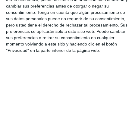
holandés.
cambiar sus preferencias antes de otorgar o negar su
consentimiento.
Tenga en cuenta que algún procesamiento de
Bob Voulgaris, dueño del club, ha valorado que el papel
sus datos personales puede no requerir de su consentimiento,
de su equipo fue de suspenso frente al Ceuta, a pesar del
pero usted tiene el derecho de rechazar tal procesamiento. Sus
empate. El Castellón fue bastante inferior a los caballas y
preferencias se aplicarán solo a este sitio web. Puede cambiar
sus preferencias o retirar su consentimiento en cualquier
el choque se vio condicionado por la expulsión, por lo que
momento volviendo a este sitio y haciendo clic en el botón
el resultado del encuentro no se correspondería con la
"Privacidad" en la parte inferior de la página web.
imagen general.
En el lugar del holandés pondrán a Pablo Hernández. El
castellonense, leyenda del club y la ciudad, dirigía hasta la
fecha al equipo filial, al que ascendió el pasado curso a
Segunda RFEF.
Comunicado del CD Castellón
“El CD Castellón comunica la destitución de Johan Plat
como entrenador del primer equipo.
Le agradecemos su