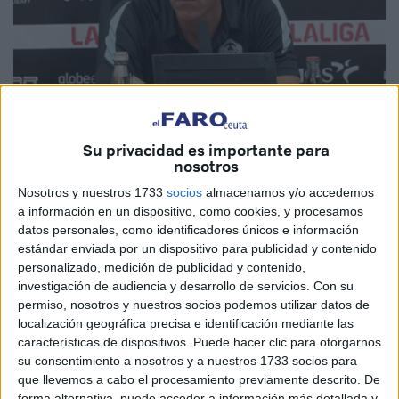
Su privacidad es importante para
nosotros
Imagen cedida
Nosotros y nuestros 1733
socios
almacenamos y/o accedemos
a información en un dispositivo, como cookies, y procesamos
datos personales, como identificadores únicos e información
estándar enviada por un dispositivo para publicidad y contenido
El CD Castellón ha destituido a su entrenador,
Johan
personalizado, medición de publicidad y contenido,
Plat
, después de
empatar contra la AD Ceuta
. En su
investigación de audiencia y desarrollo de servicios.
Con su
lugar pondrán a Pablo Hernández, entrenador del filial.
permiso, nosotros y nuestros socios podemos utilizar datos de
localización geográfica precisa e identificación mediante las
Esto se ha producido en un marco de malos resultados por
características de dispositivos. Puede hacer clic para otorgarnos
parte de los orelluts. El encuentro contra los chicos de
su consentimiento a nosotros y a nuestros 1733 socios para
que llevemos a cabo el procesamiento previamente descrito. De
José Juan Romero ha sido la puntilla sobre el entrador
forma alternativa, puede acceder a información más detallada y