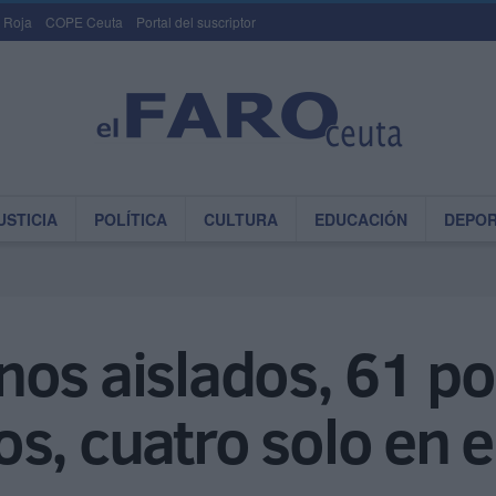
 Roja
COPE Ceuta
Portal del suscriptor
USTICIA
POLÍTICA
CULTURA
EDUCACIÓN
DEPO
os aislados, 61 pos
s, cuatro solo en el