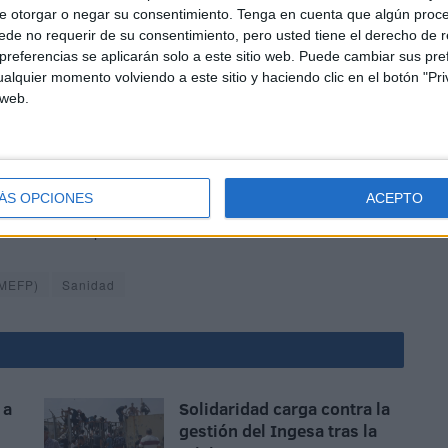
e otorgar o negar su consentimiento.
Tenga en cuenta que algún proc
de no requerir de su consentimiento, pero usted tiene el derecho de r
referencias se aplicarán solo a este sitio web. Puede cambiar sus pref
alquier momento volviendo a este sitio y haciendo clic en el botón "Pri
 web.
bre o febrícula, tos y la sensación de falta de aire o
olor de garganta (odinofagia), la pérdida de olfato
ÁS OPCIONES
ACEPTO
s musculares, diarreas, dolor torácico o cefaleas, pueden
 de infección por SARS-CoV-2.
(MEFP)
Sanidad
 a
Solidaridad carga contra la
gestión del Ingesa tras la