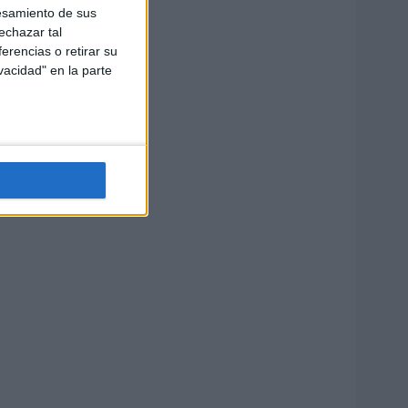
esamiento de sus
echazar tal
erencias o retirar su
vacidad" en la parte