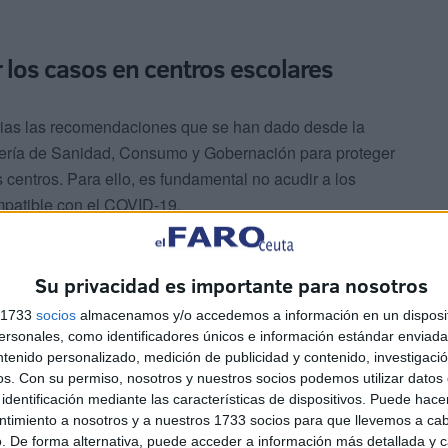
los casos en centros escolares
rias las recomendaciones que se han dado desde la
ería de Sanidad, Consumo y Gobernación para proteger
 centros. Para ello, es fundamental no acudir a los
mpatible con el COVID-19.
Su privacidad es importante para nosotros
s 1733
socios
almacenamos y/o accedemos a información en un disposit
sonales, como identificadores únicos e información estándar enviada 
ntenido personalizado, medición de publicidad y contenido, investigaci
itarias, insistir a las familias en la importancia que tiene
os.
Con su permiso, nosotros y nuestros socios podemos utilizar datos 
identificación mediante las características de dispositivos. Puede hacer
l caso de sospechar que podrían haber contraído la
ntimiento a nosotros y a nuestros 1733 socios para que llevemos a ca
ión del virus.
. De forma alternativa, puede acceder a información más detallada y 