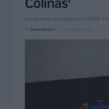
Colinas'
Los docentes contagiados por COVID-19 a
Por
Beatriz Martínez
27/10/2020 - 13:45