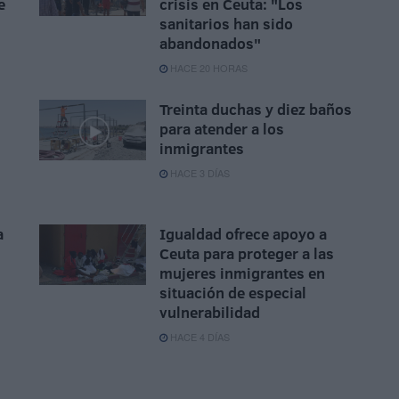
e
crisis en Ceuta: "Los
sanitarios han sido
abandonados"
HACE 20 HORAS
Treinta duchas y diez baños
para atender a los
inmigrantes
HACE 3 DÍAS
a
Igualdad ofrece apoyo a
Ceuta para proteger a las
mujeres inmigrantes en
situación de especial
vulnerabilidad
HACE 4 DÍAS