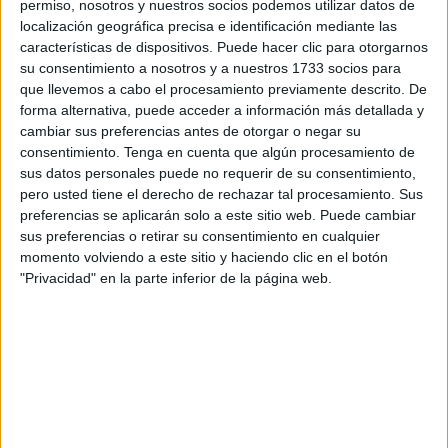
tanto, como indica el Servicio de
Medicina Preventiva
,
permiso, nosotros y nuestros socios podemos utilizar datos de
localización geográfica precisa e identificación mediante las
"sigue el descenso de la curva epidémica, a un ritmo de
características de dispositivos. Puede hacer clic para otorgarnos
decrecimiento algo mayor".
su consentimiento a nosotros y a nuestros 1733 socios para
que llevemos a cabo el procesamiento previamente descrito. De
La ocupación hospitalaria permanece en ocho pacientes
forma alternativa, puede acceder a información más detallada y
covid que se distribuyen en el clínico de Loma Colmenar
cambiar sus preferencias antes de otorgar o negar su
igual que en la jornada anterior: cinco en planta, uno en
consentimiento.
Tenga en cuenta que algún procesamiento de
sus datos personales puede no requerir de su consentimiento,
Urgencias y dos en la Unidad de Cuidados Intensivos. El
pero usted tiene el derecho de rechazar tal procesamiento. Sus
porcentaje de hospitalizados fuera de UCI se sitúa en el
preferencias se aplicarán solo a este sitio web. Puede cambiar
tres por ciento (riesgo bajo), mientras que los que se
sus preferencias o retirar su consentimiento en cualquier
mantienen en esta unidad se elevan al 11,76 por ciento
momento volviendo a este sitio y haciendo clic en el botón
"Privacidad" en la parte inferior de la página web.
(riesgo medio).
Afectación en los sectores educativo y
sanitario, muy reducida
El descenso, como apunta Medicina Preventiva, es usual
en la finalización de curvas epidémicas. La afectación en