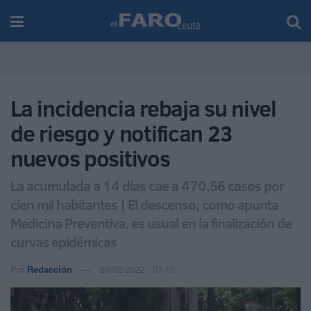
La incidencia rebaja su nivel
de riesgo y notifican 23
nuevos positivos
La acumulada a 14 días cae a 470,56 casos por
cien mil habitantes | El descenso, como apunta
Medicina Preventiva, es usual en la finalización de
curvas epidémicas
Por
Redacción
26/02/2022 - 07:10