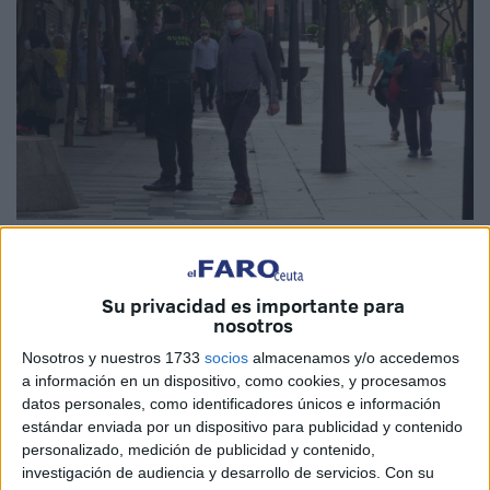
Imagen de archivo
Su privacidad es importante para
nosotros
La
incidencia acumulada
a 14 días baja de riesgo muy
Nosotros y nuestros 1733
socios
almacenamos y/o accedemos
alto (510,08 casos por cien mil habitantes) a alto (470,56
a información en un dispositivo, como cookies, y procesamos
datos personales, como identificadores únicos e información
casos por cien mil habitantes) en base a los datos
estándar enviada por un dispositivo para publicidad y contenido
recopilados ayer viernes. Las autoridades sanitarias han
personalizado, medición de publicidad y contenido,
notificado 23 nuevos
positivos
este sábado en Ceuta. Por
investigación de audiencia y desarrollo de servicios.
Con su