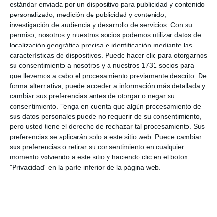
estándar enviada por un dispositivo para publicidad y contenido
Otro día más los nuevos
contagios
en la ciudad
personalizado, medición de publicidad y contenido,
sobrepasan la docena. Este miércoles, con datos
investigación de audiencia y desarrollo de servicios.
Con su
permiso, nosotros y nuestros socios podemos utilizar datos de
recogidos hasta el martes a las 00:00 horas por la
localización geográfica precisa e identificación mediante las
Consejería de
Sanidad
y el Instituto de Gestión Sanitaria
características de dispositivos. Puede hacer clic para otorgarnos
(
Ingesa
), en Ceuta se han registrado 17 nuevos casos de
su consentimiento a nosotros y a nuestros 1731 socios para
coronavirus. De ellos, tres corresponden a población
que llevemos a cabo el procesamiento previamente descrito. De
forma alternativa, puede acceder a información más detallada y
inmigrante. Ceuta suma estos nuevos casos después de
cambiar sus preferencias antes de otorgar o negar su
superar ayer martes los 300 casos activos.
consentimiento.
Tenga en cuenta que algún procesamiento de
sus datos personales puede no requerir de su consentimiento,
En su actualización de datos de este miércoles, Ingesa ha
pero usted tiene el derecho de rechazar tal procesamiento. Sus
comunicado que los casos activos han bajado de 302 a
preferencias se aplicarán solo a este sitio web. Puede cambiar
291 y que los curados ascienden a 29.
sus preferencias o retirar su consentimiento en cualquier
momento volviendo a este sitio y haciendo clic en el botón
Según el informe diario de datos de la pandemia, de estos
"Privacidad" en la parte inferior de la página web.
17 nuevos contagios, 7 son hombres y 10 mujeres. Por
edades, el grupo de edad que más casos agrupa vuelve a
ser el joven. Concretamente el comprendido entre 20 y 29
años. El resto de casos se dividen por edades de la