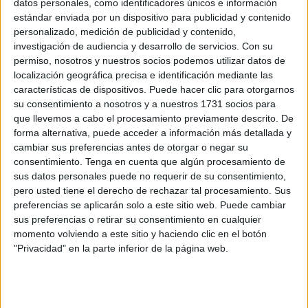
datos personales, como identificadores únicos e información
publicada esta mañana en
El Faro de Ceuta
que
estándar enviada por un dispositivo para publicidad y contenido
llegaríamos a superar los 150 casos de coronavirus
a
personalizado, medición de publicidad y contenido,
final de mes. Horas después, la
Consejería de Sanidad
investigación de audiencia y desarrollo de servicios.
Con su
comunicaba 19
nuevos positivos
diagnosticados hasta
permiso, nosotros y nuestros socios podemos utilizar datos de
localización geográfica precisa e identificación mediante las
las 00:00 horas de ayer. La incidencia de contagios entre
características de dispositivos. Puede hacer clic para otorgarnos
los ceutíes mantiene una línea ascendente que se ha
su consentimiento a nosotros y a nuestros 1731 socios para
intensificado, principalmente, durante esta semana. Sin
que llevemos a cabo el procesamiento previamente descrito. De
embargo, la situación de Ceuta sigue siendo buena si la
forma alternativa, puede acceder a información más detallada y
comparamos con la de otras regiones del país, aunque es
cambiar sus preferencias antes de otorgar o negar su
consentimiento.
Tenga en cuenta que algún procesamiento de
cierto que hoy la ciudad entra en el nivel de Riesgo Alto
sus datos personales puede no requerir de su consentimiento,
para la incidencia acumulada en los últimos 7 días (76,01).
pero usted tiene el derecho de rechazar tal procesamiento. Sus
preferencias se aplicarán solo a este sitio web. Puede cambiar
Con prácticamente el doble de mujeres que hombres
sus preferencias o retirar su consentimiento en cualquier
contagiados (12 en el primer caso y 7 en el segundo), el
momento volviendo a este sitio y haciendo clic en el botón
tramo de edad mayoritario para los contagios ha sido el de
"Privacidad" en la parte inferior de la página web.
15 a 19 años, con siete positivos detectados. Por lo
demás, otros cinco casos se dieron en gente de 20 a 29
años y dos más tanto en personas de 30 a 39, de 40 a 49 y