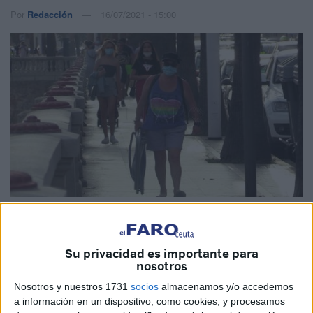
Por
Redacción
16/07/2021 - 15:00
Imagen de archivo
Su privacidad es importante para
nosotros
El jefe de Medicina Preventiva del Hospital Universitario,
Nosotros y nuestros 1731
socios
almacenamos y/o accedemos
Julián Dominguez,
pronosticaba en una entrevista
a información en un dispositivo, como cookies, y procesamos