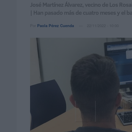
José Martínez Álvarez, vecino de Los Rosal
| Han pasado más de cuatro meses y el b
Por
Paola Pérez Cuenda
22/11/2022 - 10:00