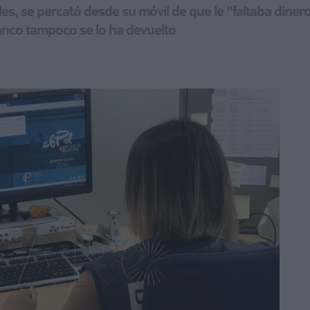
es, se percató desde su móvil de que le "faltaba dinero"
anco tampoco se lo ha devuelto