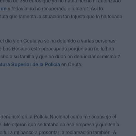
rencia de 350 euros que yo no había hecho ni autorizado
ron
y todavía no he recuperado el dinero". Así lo
ta que lamenta la situación tan injusta que le ha tocado
el día y en Ceuta ya se ha detenido a varias personas
e Los Rosales está preocupado porque aún no le han
cho a su familia y que no dudó en denunciar el mismo 7
atura Superior de la Policía
en Ceuta.
o denuncié en la Policía Nacional como me aconsejó el
a. Me dijeron que se trataba de esa empresa y que tenía
te fui a mi banco a presentar la reclamación también. A