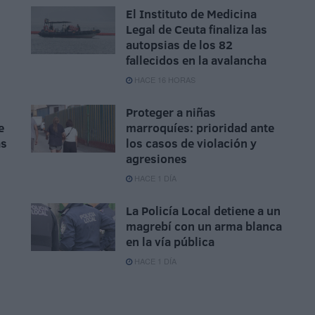
El Instituto de Medicina
Legal de Ceuta finaliza las
autopsias de los 82
fallecidos en la avalancha
HACE 16 HORAS
Proteger a niñas
e
marroquíes: prioridad ante
as
los casos de violación y
agresiones
HACE 1 DÍA
La Policía Local detiene a un
magrebí con un arma blanca
en la vía pública
HACE 1 DÍA