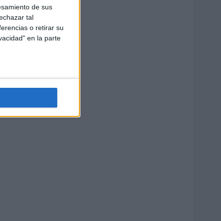
esamiento de sus
echazar tal
erencias o retirar su
vacidad" en la parte