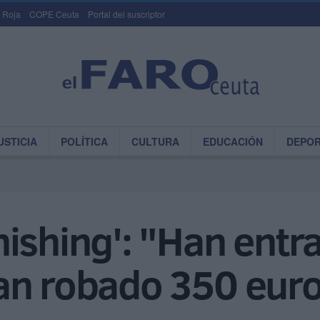
 Roja
COPE Ceuta
Portal del suscriptor
USTICIA
POLÍTICA
CULTURA
EDUCACIÓN
DEPO
ishing': "Han entr
an robado 350 eur