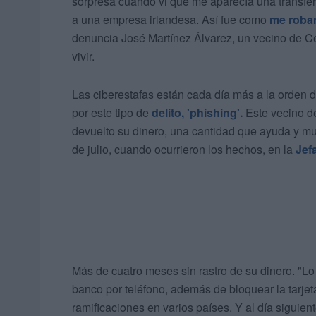
sorpresa cuando vi que me aparecía una transfe
a una empresa irlandesa. Así fue como
me roba
denuncia José Martínez Álvarez, un vecino de Ceu
vivir.
Las ciberestafas están cada día más a la orden d
por este tipo de
delito, 'phishing'.
Este vecino d
devuelto su dinero, una cantidad que ayuda y mu
de julio, cuando ocurrieron los hechos, en la
Jef
Más de cuatro meses sin rastro de su dinero. "L
banco por teléfono, además de bloquear la tarjet
ramificaciones en varios países. Y al día siguien