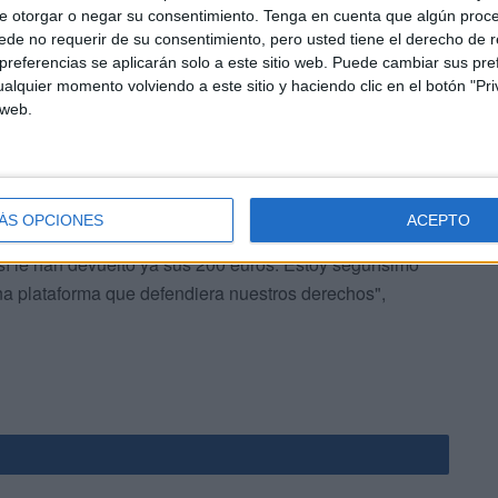
habían robado de la misma manera".
e otorgar o negar su consentimiento.
Tenga en cuenta que algún proc
de no requerir de su consentimiento, pero usted tiene el derecho de r
referencias se aplicarán solo a este sitio web. Puede cambiar sus pref
alquier momento volviendo a este sitio y haciendo clic en el botón "Pri
 web.
el mismo problema porque un amigo mío me ha contado
ÁS OPCIONES
ACEPTO
 por arte de magia se le fue y era por una compra en
sí le han devuelto ya sus 200 euros. Estoy segurísimo
a plataforma que defendiera nuestros derechos",