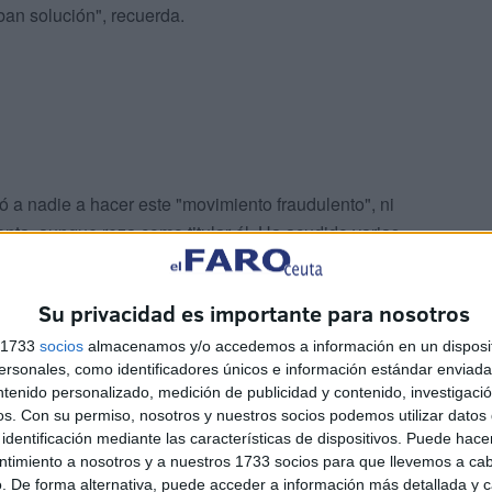
ban solución", recuerda.
zó a nadie a hacer este "movimiento fraudulento", ni
enta, aunque reza como titular él. Ha acudido varias
e lo devolverán gracias a que el seguro del banco cubre
a no he visto ni un solo euro de vuelta".
Su privacidad es importante para nosotros
s 1733
socios
almacenamos y/o accedemos a información en un disposit
sonales, como identificadores únicos e información estándar enviada 
ntenido personalizado, medición de publicidad y contenido, investigaci
os.
Con su permiso, nosotros y nuestros socios podemos utilizar datos 
identificación mediante las características de dispositivos. Puede hacer
ntimiento a nosotros y a nuestros 1733 socios para que llevemos a ca
enta que le ha pasado lo mismo y "otro día en el bancó
. De forma alternativa, puede acceder a información más detallada y 