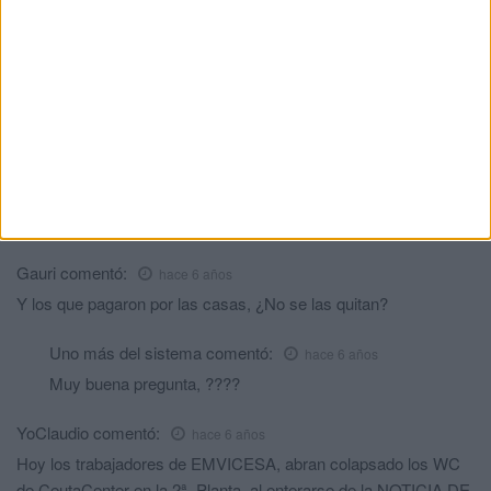
Justicia
comentó:
hace 6 años
Ya que existe censura, cambiaré mis formas, ¡viva! los políticos
presuntos delincuentes, ¡viva!, Dios quiera que continúen en el
cargo de por vida, que continúen haciendo lo que quieran, que
continúen llevándose su trozo del pastel.
Nada, esto es Ceuta.
Oscuridad
comentó:
hace 6 años
Y la mamá?
Gauri
comentó:
hace 6 años
Y los que pagaron por las casas, ¿No se las quitan?
Uno más del sistema
comentó:
hace 6 años
Muy buena pregunta, ????
YoClaudio
comentó:
hace 6 años
Hoy los trabajadores de EMVICESA, abran colapsado los WC
de CeutaCenter en la 2ª, Planta, al enterarse de la NOTICIA DE