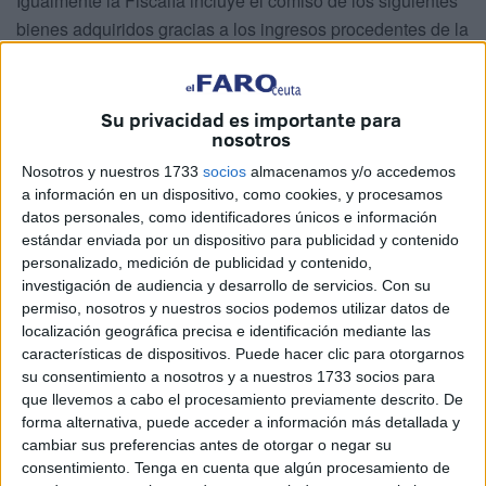
Igualmente la Fiscalía incluye el comiso de los siguientes
bienes adquiridos gracias a los ingresos procedentes de la
actividad delictiva del acusado Antonio López, y de
Inversiones Inmobiliarias Time to Buy, sin perjuicio del
derecho de terceros de buena fe, si los hubiera: Vivienda
Su privacidad es importante para
nosotros
sita en la calle Cervantes nº 32, 2ºA de Cádiz; Fincas tipo
dúplex en el Conjunto Camino del Pilar del partido de
Nosotros y nuestros 1733
socios
almacenamos y/o accedemos
Guadalpín de 187,95 y 175,97 m2, así como la plaza de
a información en un dispositivo, como cookies, y procesamos
datos personales, como identificadores únicos e información
aparcamiento sito en el conjunto denominado Camino del
estándar enviada por un dispositivo para publicidad y contenido
Pinar de Guadalpín, propiedad del acusado; Vehículo
personalizado, medición de publicidad y contenido,
Porche Boxter con matrícula 8772HZR; Parcela nº 511 de
investigación de audiencia y desarrollo de servicios.
Con su
1044 m2 en el paseo de Dinamarca del Polígono
permiso, nosotros y nuestros socios podemos utilizar datos de
localización geográfica precisa e identificación mediante las
Internacional City de la zona residencial Elviria, partido de
características de dispositivos. Puede hacer clic para otorgarnos
Las Chapas, del término municipal de Marbella; Acciones
su consentimiento a nosotros y a nuestros 1733 socios para
y participaciones descritas en la conclusión primera que
que llevemos a cabo el procesamiento previamente descrito. De
sigan en la cartera del acusado y, en su defecto, las que en
forma alternativa, puede acceder a información más detallada y
cambiar sus preferencias antes de otorgar o negar su
su día fueran adquiridas en sustitución de las mismas;
consentimiento.
Tenga en cuenta que algún procesamiento de
Cantidades aportadas al plan de pensiones anteriormente