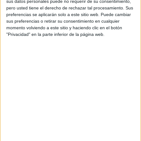
sus datos personales puede no requerir de su consentimiento,
referido; Vivienda situada en Calle Isidro Martínez nº12 de
pero usted tiene el derecho de rechazar tal procesamiento. Sus
Ceuta. En su defecto se interesa el embargo de los
preferencias se aplicarán solo a este sitio web. Puede cambiar
sus preferencias o retirar su consentimiento en cualquier
mismos para asegurar el pago de las responsabilidades
momento volviendo a este sitio y haciendo clic en el botón
pecuniarias derivadas del delito.
"Privacidad" en la parte inferior de la página web.
En el caso de los cinco detenidos que trabajaban en