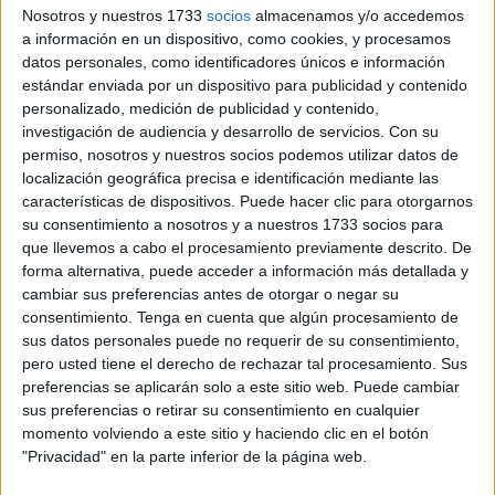
privado entre dos particulares que no comunicaron a
Nosotros y nuestros 1733
socios
almacenamos y/o accedemos
a información en un dispositivo, como cookies, y procesamos
Acemsa”, ha resaltado.
datos personales, como identificadores únicos e información
estándar enviada por un dispositivo para publicidad y contenido
personalizado, medición de publicidad y contenido,
investigación de audiencia y desarrollo de servicios.
Con su
permiso, nosotros y nuestros socios podemos utilizar datos de
localización geográfica precisa e identificación mediante las
características de dispositivos. Puede hacer clic para otorgarnos
su consentimiento a nosotros y a nuestros 1733 socios para
que llevemos a cabo el procesamiento previamente descrito. De
forma alternativa, puede acceder a información más detallada y
cambiar sus preferencias antes de otorgar o negar su
consentimiento.
Tenga en cuenta que algún procesamiento de
sus datos personales puede no requerir de su consentimiento,
pero usted tiene el derecho de rechazar tal procesamiento. Sus
preferencias se aplicarán solo a este sitio web. Puede cambiar
La adjudicación del contrato de obra
sus preferencias o retirar su consentimiento en cualquier
momento volviendo a este sitio y haciendo clic en el botón
"Privacidad" en la parte inferior de la página web.
El segundo de los motivos, que según Fiscalía apunta a
que hay indicios de delito, se trata de una segunda