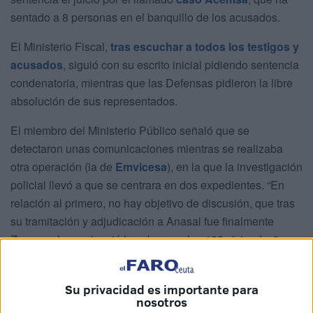
sentado a 8 personas en el banquillo de los acusados.
El Ministerio Fiscal,
tras escuchar a todos los testigos y
acusados
, siguió con su escrito inicial pidiendo sentencia
condenatoria, mientras que las Defensas pidieron la libre
absolución de sus representados.
El miembro del Ministerio Público señaló que se
detectaron unas comunicaciones mientras se realizaba
otra operación (la de
Emvicesa
), en la que la investigación
policial llevó a que se centrara en dos expedientes. “En
relación al primero, no hay objetivo de discusión, que tras
su tramitación y adjudicación a Anasal fue finalmente
Zaygon el que ejecutó las obras en las 108 viviendas”.
“Todos han defendido que es legal una subcontrata, que
es verdad que eso es legal, pero al no avisarlo está
Su privacidad es importante para
nosotros
provocando una prevaricación. Ha sido un acuerdo