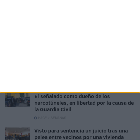
millones para la base de limpieza
HACE 17 HORAS
La Audiencia tumba una condena por
tráfico de drogas: la línea entre el
consumo y la venta
HACE 1 SEMANA
La Audiencia espera la sentencia firme
del Supremo para ordenar el ingreso en
prisión del exprofesor del ‘San Agustín’
HACE 1 SEMANA
El señalado como dueño de los
narcotúneles, en libertad por la causa de
la Guardia Civil
HACE 2 SEMANAS
Visto para sentencia un juicio tras una
pelea entre vecinos por una vivienda