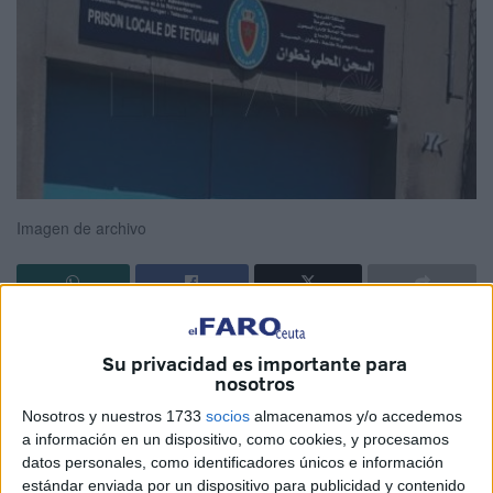
Imagen de archivo
Lleva escritas cinco cartas dirigidas a la misma persona:
Su privacidad es importante para
Mohamed VI, rey de Marruecos
. Con un peso inferior a
nosotros
50 kilos tras 36 días en huelga de hambre, César, preso
Nosotros y nuestros 1733
socios
almacenamos y/o accedemos
español en una cárcel de
Tetuán
, ha escrito varias misivas
a información en un dispositivo, como cookies, y procesamos
con el ánimo de que el rey atienda su petición de libertad,
datos personales, como identificadores únicos e información
por eso de que “en Ramadán”, dicen, puede haber mayor
estándar enviada por un dispositivo para publicidad y contenido