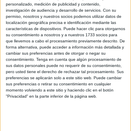
condescendencia. Pero esas cartas nunca llegan porque
personalizado, medición de publicidad y contenido,
no salen de la penitenciaría y este joven solo pide que las
investigación de audiencia y desarrollo de servicios.
Con su
permiso, nosotros y nuestros socios podemos utilizar datos de
canalicen para que, con la confianza de que lleguen a
localización geográfica precisa e identificación mediante las
Palacio, se conozca su historia al más alto nivel y logre así
características de dispositivos. Puede hacer clic para otorgarnos
la carta de libertad.
su consentimiento a nosotros y a nuestros 1733 socios para
que llevemos a cabo el procesamiento previamente descrito. De
Tras cumplir dos años de condena
por entrada en
forma alternativa, puede acceder a información más detallada y
Marruecos
a bordo de una embarcación, le quedan meses
cambiar sus preferencias antes de otorgar o negar su
consentimiento.
Tenga en cuenta que algún procesamiento de
para complementar el tiempo extra impuesto para
sus datos personales puede no requerir de su consentimiento,
subsanar la millonaria multa que le aplicaron. Su queja y
pero usted tiene el derecho de rechazar tal procesamiento. Sus
lucha siempre han estado encaminadas a demostrar la
preferencias se aplicarán solo a este sitio web. Puede cambiar
injusticia cebada en su caso particular, ya que otros presos
sus preferencias o retirar su consentimiento en cualquier
momento volviendo a este sitio y haciendo clic en el botón
-tanto españoles como marroquíes- fueron liberados sin
"Privacidad" en la parte inferior de la página web.
hacer esos pagos.
La dirección de la cárcel mantiene que se consiguió una
rebaja importante de la multa inicial de Aduanas cifrada en
1,8 millones, pero la familia de César insiste en que no