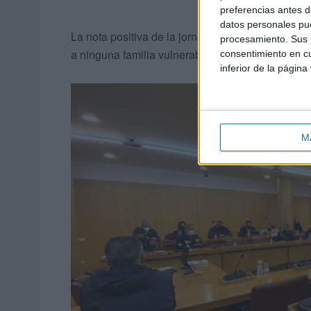
preferencias antes d
datos personales pue
La nota positiva de la jornada la marca que Serv
procesamiento. Sus p
a ninguna familia vulnerable a pesar del tempora
consentimiento en cu
inferior de la página
M