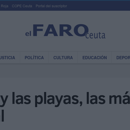
 Roja
COPE Ceuta
Portal del suscriptor
USTICIA
POLÍTICA
CULTURA
EDUCACIÓN
DEPO
 y las playas, las m
l