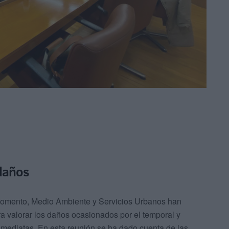
 daños
 Fomento, Medio Ambiente y Servicios Urbanos han
 valorar los daños ocasionados por el temporal y
nmediatas. En esta reunión se ha dado cuenta de las