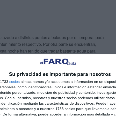
lazado a distintos puntos afectados por el temporal para
tenimiento respectivo. Por otra parte se encuentran,
sta noche han tenido que tragar bastante agua para
ue los parques y el Paseo de las Palmeras van a seguir
Su privacidad es importante para nosotros
se cerraron hasta que se hayan hecho todas las
s 1733
socios
almacenamos y/o accedemos a información en un disposit
sonales, como identificadores únicos e información estándar enviada 
ntenido personalizado, medición de publicidad y contenido, investigaci
os.
Con su permiso, nosotros y nuestros socios podemos utilizar datos 
identificación mediante las características de dispositivos. Puede hacer
ntimiento a nosotros y a nuestros 1733 socios para que llevemos a ca
. De forma alternativa, puede acceder a información más detallada y 