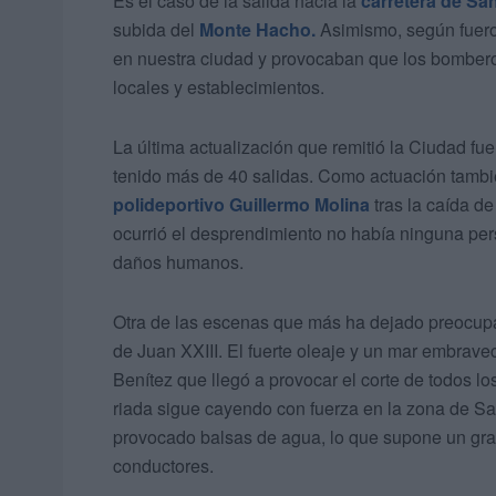
Es el caso de la salida hacia la
carretera de S
subida del
Monte Hacho.
Asimismo, según fueron
en nuestra ciudad y provocaban que los bomberos
locales y establecimientos.
La última actualización que remitió la Ciudad fue
tenido más de 40 salidas. Como actuación también
polideportivo Guillermo Molina
tras la caída d
ocurrió el desprendimiento no había ninguna pers
daños humanos.
Otra de las escenas que más ha dejado preocupa
de Juan XXIII. El fuerte oleaje y un mar embrav
Benítez que llegó a provocar el corte de todos lo
riada sigue cayendo con fuerza en la zona de Sa
provocado balsas de agua, lo que supone un gra
conductores.