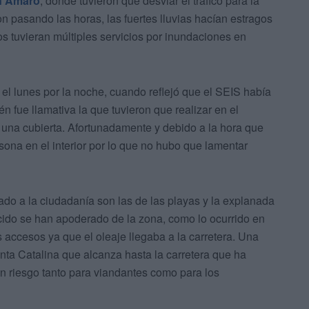
an Amaro
, donde tuvieron que desviar el tráfico para la
 pasando las horas, las fuertes lluvias hacían estragos
 tuvieran múltiples servicios por inundaciones en
 el lunes por la noche, cuando reflejó que el SEIS había
 fue llamativa la que tuvieron que realizar en el
e una cubierta. Afortunadamente y debido a la hora que
ona en el interior por lo que no hubo que lamentar
do a la ciudadanía son las de las playas y la explanada
ecido se han apoderado de la zona, como lo ocurrido en
s accesos ya que el oleaje llegaba a la carretera. Una
nta Catalina que alcanza hasta la carretera que ha
n riesgo tanto para viandantes como para los