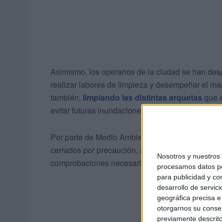
Asimismo, los operarios de la ciudad se han desp
realizar labores de limpieza y desempeñar el man
también,
limpiando las distintas arquetas
que e
evitar futuras inundaciones.
Por parte de Medio Ambiente se ha comunicado q
cerrados por precaución, así como las vías que 
Nosotros y nuestro
comprobaciones necesarias.
procesamos datos per
para publicidad y co
desarrollo de servici
geográfica precisa e 
otorgarnos su conse
previamente descrito