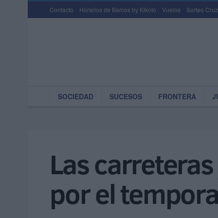
Contacto
Horarios de Barcos by Kikoto
Vuelos
Sorteo Cruz
SOCIEDAD
SUCESOS
FRONTERA
J
Las carreteras
por el tempora