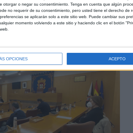
e otorgar o negar su consentimiento.
Tenga en cuenta que algún proc
de no requerir de su consentimiento, pero usted tiene el derecho de r
icios Sociales, afortunadamente, no ha tenido que alojar
referencias se aplicarán solo a este sitio web. Puede cambiar sus pref
l que está azotando de lleno a nuestra ciudad.
alquier momento volviendo a este sitio y haciendo clic en el botón "Pri
 web.
ÁS OPCIONES
ACEPTO