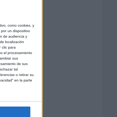
ivo, como cookies, y
por un dispositivo
ón de audiencia y
de localización
 clic para
bo el procesamiento
cambiar sus
esamiento de sus
echazar tal
erencias o retirar su
vacidad" en la parte