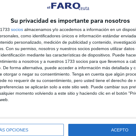
n Española de Policía, reflejó que en lo único que se
s medios de comunicación, pero que todo lo demás lo
Su privacidad es importante para nosotros
s 1733
socios
almacenamos y/o accedemos a información en un disposit
sonales, como identificadores únicos e información estándar enviada 
ntenido personalizado, medición de publicidad y contenido, investigaci
os.
Con su permiso, nosotros y nuestros socios podemos utilizar datos 
identificación mediante las características de dispositivos. Puede hacer
ntimiento a nosotros y a nuestros 1733 socios para que llevemos a ca
. De forma alternativa, puede acceder a información más detallada y 
e otorgar o negar su consentimiento.
Tenga en cuenta que algún proc
de no requerir de su consentimiento, pero usted tiene el derecho de r
referencias se aplicarán solo a este sitio web. Puede cambiar sus pref
alquier momento volviendo a este sitio y haciendo clic en el botón "Pri
 web.
"Mi padre quería abusar de
mí": la pesadilla de las
,
mujeres que buscan refugio
en Ceuta
ÁS OPCIONES
ACEPTO
HACE 1 HORA