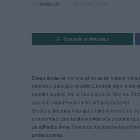
Por
Redacción
30/04/2012 - 07:22
Compartir en Whatsapp
Después de veinticinco años en la lucha sindical
momento para que Andrés Carreras deje la secret
nuestra ciudad. Así lo anunció en la 'Voz del Faro
con más experiencia en la Jefatura Superior.
Se da la circunstancia que el próximo mes de novi
anterioridad dará la bienvenida a la persona que
de afiliados tiene. Cerca de los trescientos oche
profesionales.