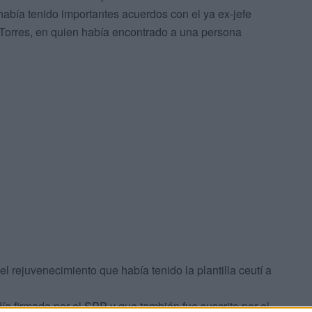
abía tenido importantes acuerdos con el ya ex-jefe
s Torres, en quien había encontrado a una persona
l rejuvenecimiento que había tenido la plantilla ceutí a
ía firmado por el SPP y que también fue suscrito por el