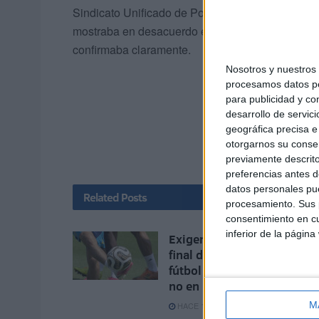
Sindicato Unificado de Policía y la Confederació
mostraba en desacuerdo era en las críticas a lo
confirmaba claramente.
Nosotros y nuestro
procesamos datos per
para publicidad y co
desarrollo de servici
geográfica precisa e 
otorgarnos su conse
previamente descrito
preferencias antes d
datos personales pue
Related
Posts
procesamiento. Sus p
consentimiento en cu
inferior de la página
Exigen al Gobierno que la
final de la Copa Mundial de
fútbol 2030 sea en España
no en Marruecos
M
HACE 13 MINUTOS