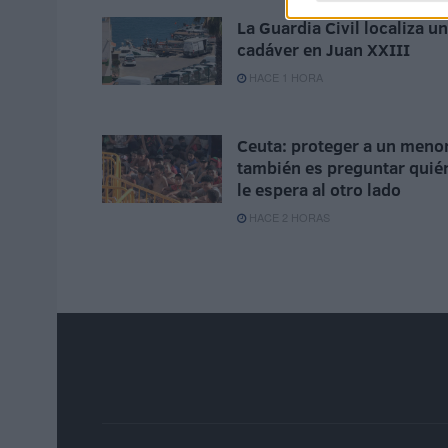
La Guardia Civil localiza un
cadáver en Juan XXIII
HACE 1 HORA
Ceuta: proteger a un meno
también es preguntar quié
le espera al otro lado
HACE 2 HORAS