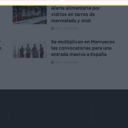
Alerta alimentaria por
vidrios en tarros de
mermelada y miel
HACE 2 HORAS
r
Se multiplican en Marruecos
n
las convocatorias para una
entrada masiva a España
HACE 3 HORAS