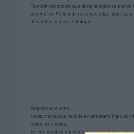
También reconoció que durante estos seis años h
superior de Policía de nuestra ciudad, José Lui
dispuesta siempre a dialogar.
Rejuvenecimiento
Le reconoce que ha sido el verdadero impulsor de
todos los niveles.
En cuanto al comunicado que se publicó el otro d