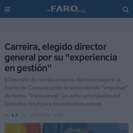
Carreira, elegido director
general por su "experiencia
en gestión"
El Decreto de nombramiento del exconsejero al
frente de Comunicación le encomienda "impulsar"
de forma "transversal" las ocho prioridades del
Ejecutivo local para los próximos meses
Por
E.F.
02/03/2022 - 13:24