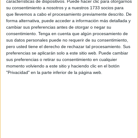
formalizado este miércoles el nombramiento de su
características de dispositivos. Puede hacer clic para otorgarnos
exconsejero Emilio Carreira
como nuevo director general
su consentimiento a nosotros y a nuestros 1733 socios para
que llevemos a cabo el procesamiento previamente descrito. De
de Comunicación, cargo para el que se ha valorado su
forma alternativa, puede acceder a información más detallada y
“conocimiento de la realidad de Ceuta” y su “acreditada
cambiar sus preferencias antes de otorgar o negar su
experiencia en la gestión pública e institucional”.
consentimiento.
Tenga en cuenta que algún procesamiento de
sus datos personales puede no requerir de su consentimiento,
El nuevo alto cargo se encargará de efectuar un especial
pero usted tiene el derecho de rechazar tal procesamiento. Sus
seguimiento de las ocho prioridades que el Ejecutivo local
preferencias se aplicarán solo a este sitio web. Puede cambiar
sus preferencias o retirar su consentimiento en cualquier
se ha marcado para los próximos meses, que son: seguir
momento volviendo a este sitio y haciendo clic en el botón
atendiendo los requerimientos de la pandemia; elaborar y
"Privacidad" en la parte inferior de la página web.
poner en marcha el Plan Integral comprometido por el
Estado; aprobar el
PGOU
; intensificar los esfuerzos para
atraer proyectos empresariales y fomentar el
emprendimiento; apoyar al tejido productivo local;
gestionar con eficacia los fondos europeos del Mecanismo
para la Recuperación, Transformación y Resiliencia; y
“transmitir confianza en el futuro de estabilidad y progreso
que para Ceuta todos deseamos”.