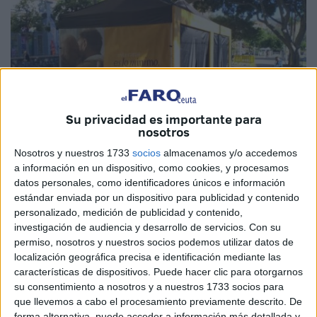
Su privacidad es importante para
nosotros
Nosotros y nuestros 1733
socios
almacenamos y/o accedemos
a información en un dispositivo, como cookies, y procesamos
Imagen cedida
datos personales, como identificadores únicos e información
estándar enviada por un dispositivo para publicidad y contenido
personalizado, medición de publicidad y contenido,
investigación de audiencia y desarrollo de servicios.
Con su
La carpa informativa del
Ingreso Mínimo Vital (IMV)
que el
permiso, nosotros y nuestros socios podemos utilizar datos de
localización geográfica precisa e identificación mediante las
Ministerio de Inclusión,
Seguridad Social
y Migraciones
características de dispositivos. Puede hacer clic para otorgarnos
puso en marcha la semana pasada en Canarias se
su consentimiento a nosotros y a nuestros 1733 socios para
instalará en la ciudad autónoma de Ceuta el miércoles y el
que llevemos a cabo el procesamiento previamente descrito. De
jueves.
forma alternativa, puede acceder a información más detallada y