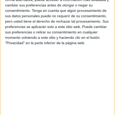
cambiar sus preferencias antes de otorgar o negar su
Los ciudadanos que estén interesados tanto en conocer la
consentimiento.
Tenga en cuenta que algún procesamiento de
prestación como el estado de su solicitud o quieran saber
sus datos personales puede no requerir de su consentimiento,
pero usted tiene el derecho de rechazar tal procesamiento. Sus
si tienen derecho a la misma y, en su caso, solicitarla,
preferencias se aplicarán solo a este sitio web. Puede cambiar
podrán acudir a ella sin necesidad de cita previa.
sus preferencias o retirar su consentimiento en cualquier
momento volviendo a este sitio y haciendo clic en el botón
La carpa, habilitada con dos espacios de información, está
"Privacidad" en la parte inferior de la página web.
operativa en horario de 9.00 a 14.00 y de 15.00 a 18.00
horas.
El Ingreso Mínimo Vital (IMV)
ha alcanzado ya a 560.809
hogares en los que viven 1,5 millones de personas, según
la última estadística publicada por el Instituto Nacional de
la Seguridad Social.
Una especial incidencia en la
reducción de la pobreza infantil