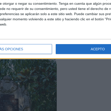
e otorgar o negar su consentimiento.
Tenga en cuenta que algún proc
de no requerir de su consentimiento, pero usted tiene el derecho de r
referencias se aplicarán solo a este sitio web. Puede cambiar sus pref
nar los locales que le habían sido ofrecidos para la
alquier momento volviendo a este sitio y haciendo clic en el botón "Pri
nados a albergar a los soldados heridos evacuados. Llegó
 web.
 "Alicante", el cual transportaba 250 heridos y enfermos
 siguiente, una vez desembarcados, recorrió junto al
 Cruz Roja local los hospitales ya instalados. Esa
goloti en el vapor “Monte Toro para regresar a Melilla.
ÁS OPCIONES
ACEPTO