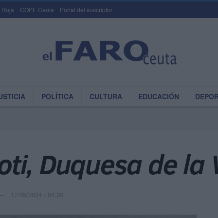
 Roja
COPE Ceuta
Portal del suscriptor
USTICIA
POLÍTICA
CULTURA
EDUCACIÓN
DEPO
i, Duquesa de la V
17/05/2024 - 04:20