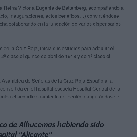
a Reina Victoria Eugenia de Battenberg, acompañándola
cio, inauguraciones, actos benéficos…) convirtiéndose
cha colaborando en la fundación de varios dispensarios
e la Cruz Roja, inicia sus estudios para adquirir el
 2ª clase el quince de abril de 1918 y de 1ª clase el
la Asamblea de Señoras de la Cruz Roja Española la
onvertida en el hospital-escuela Hospital Central de la
mica el acondicionamiento del centro inaugurándose el
rco de Alhucemas habiendo sido
pital "Alicante"