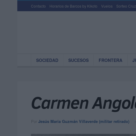
Contacto
Horarios de Barcos by Kikoto
Vuelos
Sorteo Cruz
SOCIEDAD
SUCESOS
FRONTERA
J
Carmen Angolot
Por
Jesús María Guzmán Villaverde (militar retirado)