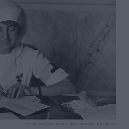
Carmen Agoloti Mesa, dama Enfermera de la Cruz Roja española.