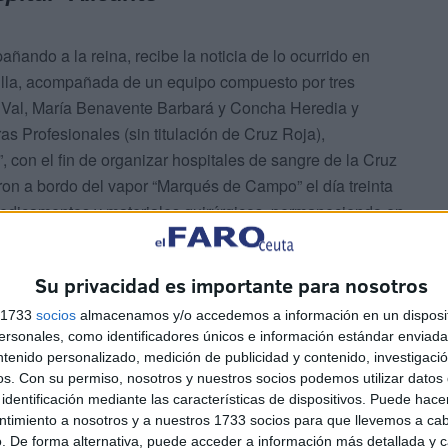
ando a la reina, recibe la noticia de lo ocurrido en
elilla, acompañada de un equipo compuesto por tres
Val, María Benavente Barbará y Concha Heredia y
as Profesionales (sin titulación de Cruz Roja),
”, con el fin de organizar hospitales de sangre de la Cruz
ron a bordo del vapor “Marqués de Campo” el día treinta
medicamentos y materiales quirúrgicos, permaneciendo en
a de hospitales desplazándose a ciudades como Tetuán,
ales.
Su privacidad es importante para nosotros
s 1733
socios
almacenamos y/o accedemos a información en un disposit
sonales, como identificadores únicos e información estándar enviada 
ntenido personalizado, medición de publicidad y contenido, investigaci
os.
Con su permiso, nosotros y nuestros socios podemos utilizar datos 
identificación mediante las características de dispositivos. Puede hacer
ntimiento a nosotros y a nuestros 1733 socios para que llevemos a ca
ruz Roja en Melilla en los locales de las escuelas de los
. De forma alternativa, puede acceder a información más detallada y 