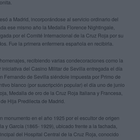
onita.
esó a Madrid, incorporándose al servicio ordinario del
gada ese mismo año la Medalla Florence Nightingale,
rgada por el Comité Internacional de la Cruz Roja por su
dos. Fue la primera enfermera española en recibirla.
 homenajes, recibiendo varias condecoraciones como la
r iniciativa del Casino Militar de Sevilla entregada el día
an Fernando de Sevilla siéndole impuesta por Primo de
ntivo blanco (por suscripción popular) el día uno de junio
oja, Medalla de oro de la Cruz Roja Italiana y Francesa,
 de Hija Predilecta de Madrid.
un monumento en el año 1925 por el escultor de origen
la y García (1865- 1929), ubicado frente a la fachada,
incipal del Hospital Central de la Cruz Roja, conocido