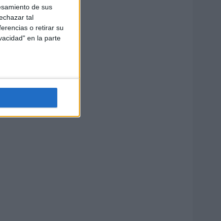
esamiento de sus
echazar tal
erencias o retirar su
vacidad" en la parte