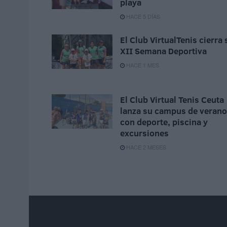
playa
HACE 5 DÍAS
El Club VirtualTenis cierra 
XII Semana Deportiva
HACE 1 MES
El Club Virtual Tenis Ceuta
lanza su campus de verano
con deporte, piscina y
excursiones
HACE 2 MESES