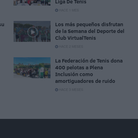
Liga De Tenis
HACE 1 MES
su
Los más pequeños disfrutan
de la Semana del Deporte del
Club VirtualTenis
HACE 2 MESES
La Federación de Tenis dona
400 pelotas a Plena
Inclusión como
amortiguadores de ruido
HACE 3 MESES