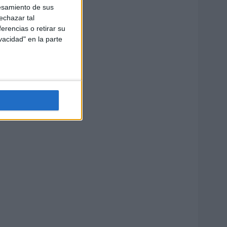
esamiento de sus
echazar tal
erencias o retirar su
vacidad" en la parte