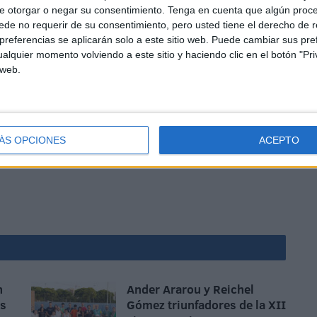
e otorgar o negar su consentimiento.
Tenga en cuenta que algún proc
de no requerir de su consentimiento, pero usted tiene el derecho de r
referencias se aplicarán solo a este sitio web. Puede cambiar sus pref
alquier momento volviendo a este sitio y haciendo clic en el botón "Pri
 web.
trabajo realizado año tras año en la formación de
Ceuta quiso felicitar y dar la enhorabuena a su Jueza
ÁS OPCIONES
ACEPTO
 que siga disfrutando del arbitraje en el mundo del tenis
e tenis titulados de nuestra ciudad.
n
Ander Ararou y Reichel
is
Gómez triunfadores de la XII