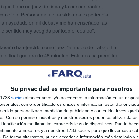
que tiene un juez de línea y la concentración,
 cometido. Personalmente ha sido una experiencia
han ayudado en mi debut y me han enseñado las
 he sentido muy acogida por todo el equipo”.
Navarro ha ejercido como juez, “el modo de trabajo ha
 la final que era de 45 minutos. Esto nos ha permitido
.
Su privacidad es importante para nosotros
s 1733
socios
almacenamos y/o accedemos a información en un disposit
sonales, como identificadores únicos e información estándar enviada 
ntenido personalizado, medición de publicidad y contenido, investigaci
 oportunidad en una competición profesional, “ha sido un
os.
Con su permiso, nosotros y nuestros socios podemos utilizar datos 
identificación mediante las características de dispositivos. Puede hacer
bilidad que eso supone, aunque también disfruté de la
ntimiento a nosotros y a nuestros 1733 socios para que llevemos a ca
”.
. De forma alternativa, puede acceder a información más detallada y 