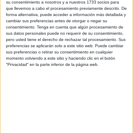
su consentimiento a nosotros y a nuestros 1733 socios para
el objetivo de garantizar la
cobertura alimentaria de
que llevemos a cabo el procesamiento previamente descrito. De
jóvenes en situación de vulnerabilidad
en la ciudad
forma alternativa, puede acceder a información más detallada y
cambiar sus preferencias antes de otorgar o negar su
autónoma.
consentimiento.
Tenga en cuenta que algún procesamiento de
sus datos personales puede no requerir de su consentimiento,
El acuerdo fue suscrito por el presidente de Cardijn, el
pero usted tiene el derecho de rechazar tal procesamiento. Sus
padre Sante Zanetti, y el director de
Cáritas Ceuta
,
preferencias se aplicarán solo a este sitio web. Puede cambiar
Fernando Sotomayor.
sus preferencias o retirar su consentimiento en cualquier
momento volviendo a este sitio y haciendo clic en el botón
Gracias a esta alianza, los
menores extutelados y
"Privacidad" en la parte inferior de la página web.
jóvenes acogidos en el Centro San Antonio
, gestionado
por el Secretariado Diocesano de Migraciones, podrán
recibir las donaciones de alimentos aportadas por la
entidad solidaria, en función de su disponibilidad.
El proyecto que desarrolla la Asociación Cardijn en Ceuta
se enmarca en un programa de atención integral dirigido a
estos jóvenes, que incluye alojamiento y la cobertura de
sus necesidades básicas en un hogar tutelado por la