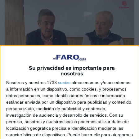
Su privacidad es importante para
nosotros
Nosotros y nuestros 1733
socios
almacenamos y/o accedemos
a información en un dispositivo, como cookies, y procesamos
Imagen cedida
datos personales, como identificadores únicos e información
estándar enviada por un dispositivo para publicidad y contenido
personalizado, medición de publicidad y contenido,
investigación de audiencia y desarrollo de servicios.
Con su
La
Asociación Cardijn
, integrada en el Secretariado
permiso, nosotros y nuestros socios podemos utilizar datos de
localización geográfica precisa e identificación mediante las
Diocesano de Migraciones, y
Cáritas Diocesana de
características de dispositivos. Puede hacer clic para otorgarnos
Ceuta
han formalizado un convenio de colaboración con