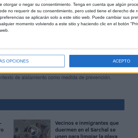
e otorgar o negar su consentimiento.
Tenga en cuenta que algún proc
de no requerir de su consentimiento, pero usted tiene el derecho de r
referencias se aplicarán solo a este sitio web. Puede cambiar sus pref
alquier momento volviendo a este sitio y haciendo clic en el botón "Pri
 web.
s de confinamiento en el marco de la crisis sanitaria
 Ministerio de Agricultura, Pesca Marítima, Desarrollo
ÁS OPCIONES
ACEPTO
tos de caza furtiva en diferentes regiones del país,
ntexto de aislamiento como medida de prevención.
-
Vecinos e inmigrantes que
ro
duermen en el Sarchal se
unen para limpiar la playa