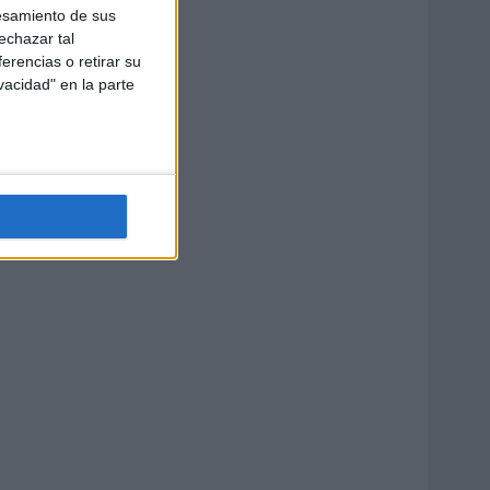
esamiento de sus
echazar tal
erencias o retirar su
vacidad" en la parte