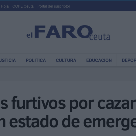
 Roja
COPE Ceuta
Portal del suscriptor
USTICIA
POLÍTICA
CULTURA
EDUCACIÓN
DEPO
s furtivos por caza
n estado de emerge