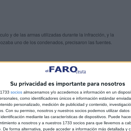
ulo y de las armas utilizadas durante la infracción, y la
gozaba uno de los condenados, precisaron las fuentes.
Su privacidad es importante para nosotros
as gacelas del Atlas (también llamadas de Cuvier) forman
s 1733
socios
almacenamos y/o accedemos a información en un disposit
sonales, como identificadores únicos e información estándar enviada 
ión, aunque esa región del Anti-Atlas occidental es una
ntenido personalizado, medición de publicidad y contenido, investigaci
 935 cabezas censadas.
os.
Con su permiso, nosotros y nuestros socios podemos utilizar datos 
identificación mediante las características de dispositivos. Puede hacer
bunales marroquíes dictan condenas de cárcel por matar
ntimiento a nosotros y a nuestros 1733 socios para que llevemos a ca
. De forma alternativa, puede acceder a información más detallada y 