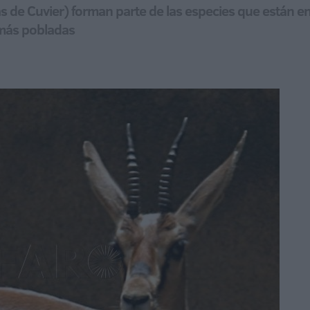
s de Cuvier) forman parte de las especies que están en
 más pobladas