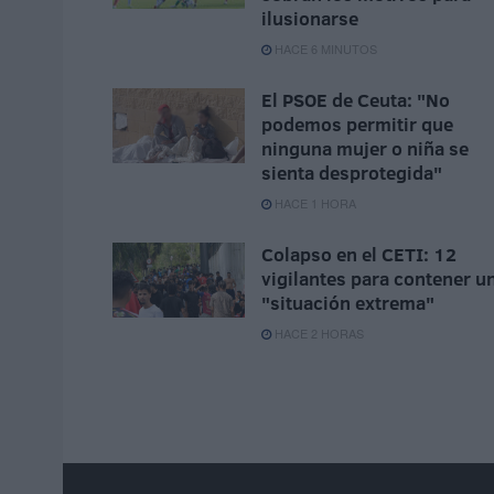
ilusionarse
HACE 6 MINUTOS
El PSOE de Ceuta: "No
podemos permitir que
ninguna mujer o niña se
sienta desprotegida"
HACE 1 HORA
Colapso en el CETI: 12
vigilantes para contener u
"situación extrema"
HACE 2 HORAS