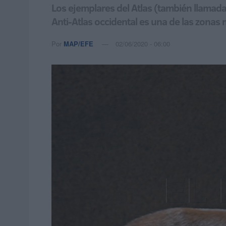
Los ejemplares del Atlas (también llamada
Anti-Atlas occidental es una de las zonas
Por
MAP/EFE
02/06/2020 - 06:00