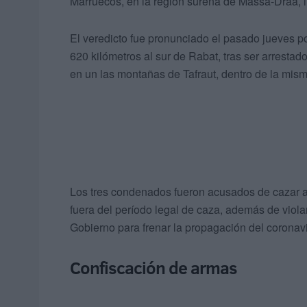
Marruecos, en la región sureña de Massa-Draa, i
El veredicto fue pronunciado el pasado jueves por
620 kilómetros al sur de Rabat, tras ser arrestad
en un las montañas de Tafraut, dentro de la mism
Los tres condenados fueron acusados de cazar a 
fuera del período legal de caza, además de violar
Gobierno para frenar la propagación del coronavi
Confiscación de armas