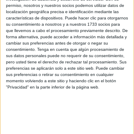
a Ceuta
el pasado
15 de septiembre.
permiso, nosotros y nuestros socios podemos utilizar datos de
localización geográfica precisa e identificación mediante las
El caso de esta mujer fue separado del resto de los
características de dispositivos. Puede hacer clic para otorgarnos
acusados por las mismas actuaciones debido a la
su consentimiento a nosotros y a nuestros 1733 socios para
contradicción y discrepancia en sus declaraciones, así
que llevemos a cabo el procesamiento previamente descrito. De
como por su incitación pública a la inmigración colectiva
forma alternativa, puede acceder a información más detallada y
cambiar sus preferencias antes de otorgar o negar su
para entrar ilegalmente en la ciudad de Ceuta desde
consentimiento.
Tenga en cuenta que algún procesamiento de
Castillejos.
sus datos personales puede no requerir de su consentimiento,
pero usted tiene el derecho de rechazar tal procesamiento. Sus
Se comprobó su implicación en la incitación a través de
preferencias se aplicarán solo a este sitio web. Puede cambiar
las redes sociales para entrar de forma masiva en la
sus preferencias o retirar su consentimiento en cualquier
ciudad, como así se intentó ese día 15 tanto en incursiones
momento volviendo a este sitio y haciendo clic en el botón
"Privacidad" en la parte inferior de la página web.
abortadas por la mañana, tarde y noche.
Fue un caso muy mediático, sobre todo por lo viral que
alcanzó la grabación que protagonizaba. La historia de
esta mujer argelina que decía ser marroquí apareció en los
vídeos popularizados el pasado domingo con motivo del
intento de entrada en Ceuta.