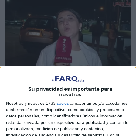
Foto: hibapress.com
Su privacidad es importante para
nosotros
Nosotros y nuestros 1733
socios
almacenamos y/o accedemos
a información en un dispositivo, como cookies, y procesamos
Ya hay sentencia. Tres años de
prisión.
Esa es la
datos personales, como identificadores únicos e información
condena que ha impuesto el
Tribunal
de Primera Instancia
estándar enviada por un dispositivo para publicidad y contenido
personalizado, medición de publicidad y contenido,
de Tetuán para una ciudadana
argelina que instó al pase
investigación de audiencia y desarrollo de servicios.
Con su