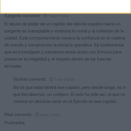
Que pague el que deba pagar...
Sargento
comentó:
hace 2 años
El abuso de poder de un capitán del ejército español hacia un
sargento es inaceptable y erosiona la moral y la cohesión de la
unidad. Este comportamiento socava la confianza en la cadena
de mando y compromete la eficacia operativa. Es fundamental
que se investiguen y sancionen estos actos con firmeza para
preservar la integridad y el respeto dentro de las fuerzas
armadas.
Vicente
comentó:
hace 2 años
No sé que edad tendrá ese capitán, pero desde luego, es lo
que llamábamos, un cortijero. Si esto ha sido así, el que no
merece en absoluto estar en el Ejército es ese capitán.
Real
comentó:
hace 2 años
Frustrados