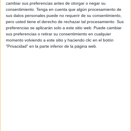
cambiar sus preferencias antes de otorgar o negar su
consentimiento.
Tenga en cuenta que algún procesamiento de
Con posterioridad a esa orden emitida se elevó consulta,
sus datos personales puede no requerir de su consentimiento,
dejándose sin efecto.
pero usted tiene el derecho de rechazar tal procesamiento. Sus
preferencias se aplicarán solo a este sitio web. Puede cambiar
sus preferencias o retirar su consentimiento en cualquier
momento volviendo a este sitio y haciendo clic en el botón
"Privacidad" en la parte inferior de la página web.
A partir de ese momento el denunciante fue relevado de