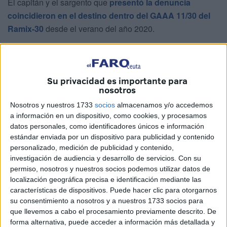
El capitán y el sargento que
presentó la denuncia
coincidieron en el destino dentro del GAAA 11/30 del
Ramix-30
desde el verano del año 2020.
A partir de esa fecha el capitán pasó a ser el jefe de la
Batería Mistral en la que estaba destinado el sargento.
Su privacidad es importante para
Indica la Fiscalía que desde la primera reunión que
nosotros
mantuvieron, el capitán le dejó claro al sargento que no
Nosotros y nuestros 1733
socios
almacenamos y/o accedemos
compartía que “llevara tatuajes y que se tenía que cambiar
a información en un dispositivo, como cookies, y procesamos
el nombre identificativo en la galleta”. Todos en la unidad
datos personales, como identificadores únicos e información
eran conscientes de que al mando no le gustaban, aspecto
estándar enviada por un dispositivo para publicidad y contenido
personalizado, medición de publicidad y contenido,
que tampoco era del agrado de los oficiales de la Unidad
investigación de audiencia y desarrollo de servicios.
Con su
hasta el punto de que el jefe de grupo, teniente coronel, le
permiso, nosotros y nuestros socios podemos utilizar datos de
comunicó que tenía que quitárselos.
localización geográfica precisa e identificación mediante las
características de dispositivos. Puede hacer clic para otorgarnos
No fue una medida extensible a otras personas, ya que en
su consentimiento a nosotros y a nuestros 1733 socios para
la unidad hay otros con tatuajes a los que no se les
que llevemos a cabo el procesamiento previamente descrito. De
forma alternativa, puede acceder a información más detallada y
trasladó queja alguna.