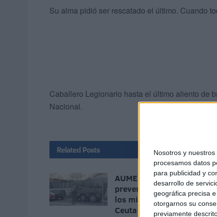
Su alma pidió ser rescatado el último. Cuando t
Caballero Legionario hasta el último aliento de 
Nacional.
Related
Posts
Nosotros y nuestro
procesamos datos per
para publicidad y co
AUME reclama preparació
desarrollo de servici
preventiva y material para
geográfica precisa e 
los militares destinados e
otorgarnos su conse
Ceuta
previamente descrito