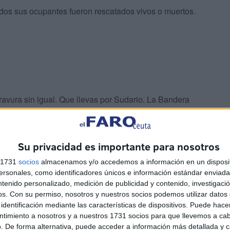
odos sus ocupantes fueron rescatados vivos o muertos.
bravura sin igual. Que llevas por Sudario. La Bandera
Su privacidad es importante para nosotros
s 1731
socios
almacenamos y/o accedemos a información en un disposit
sonales, como identificadores únicos e información estándar enviada 
ntenido personalizado, medición de publicidad y contenido, investigaci
n
La Estación del Ferrocarril
os.
Con su permiso, nosotros y nuestros socios podemos utilizar datos 
estalla: "Vivimos con miedo
identificación mediante las características de dispositivos. Puede hacer
n
y la policía no aparece"
ntimiento a nosotros y a nuestros 1731 socios para que llevemos a ca
HACE 59 MINUTOS
. De forma alternativa, puede acceder a información más detallada y 