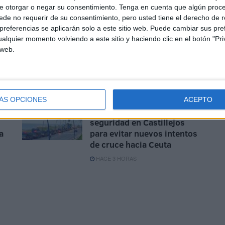
e otorgar o negar su consentimiento.
Tenga en cuenta que algún proc
de no requerir de su consentimiento, pero usted tiene el derecho de r
referencias se aplicarán solo a este sitio web. Puede cambiar sus pref
os
Vivas traslada al Rey la
alquier momento volviendo a este sitio y haciendo clic en el botón "Pri
to
"situación crítica" de Ceuta
 web.
y reclama recuperar la
normalidad tras la crisis
fronteriza
HACE 2 HORAS
ÁS OPCIONES
ACEPTO
el
Marruecos refuerza la
seguridad en Castillejos
a
para evitar nuevos intentos
de cruce hacia Ceuta
HACE 3 HORAS