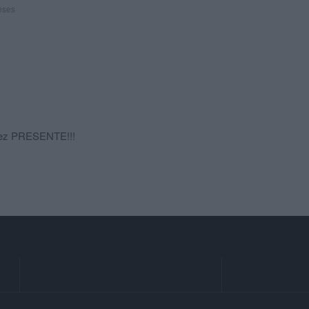
eses
énez PRESENTE!!!