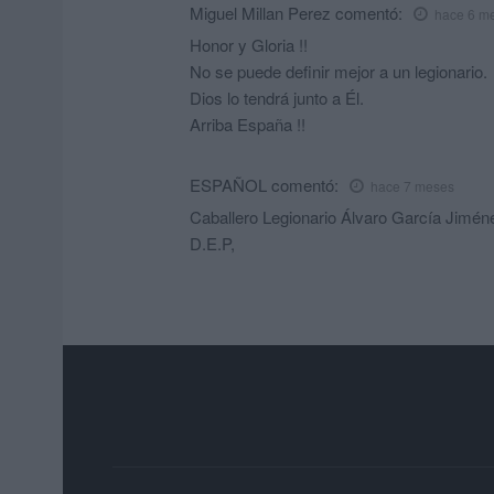
Miguel Millan Perez
comentó:
hace 6 m
Honor y Gloria !!
No se puede definir mejor a un legionario.
Dios lo tendrá junto a Él.
Arriba España !!
ESPAÑOL
comentó:
hace 7 meses
Caballero Legionario Álvaro García Jim
D.E.P,