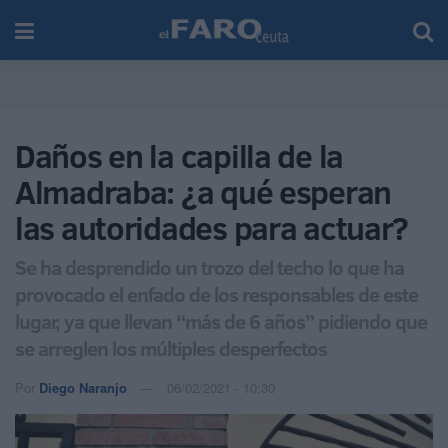
Daños en la capilla de la
Almadraba: ¿a qué esperan
las autoridades para actuar?
Se ha desprendido un trozo del techo lo que ha
provocado el enfado de los responsables de este
lugar, ya que llevan “más de 6 años” pidiendo que
se arreglen los múltiples desperfectos
Por
Diego Naranjo
06/02/2021 - 10:30