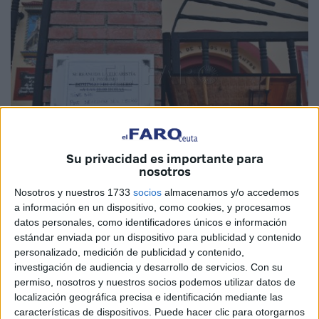
Su privacidad es importante para
nosotros
Quino
Nosotros y nuestros 1733
socios
almacenamos y/o accedemos
a información en un dispositivo, como cookies, y procesamos
datos personales, como identificadores únicos e información
estándar enviada por un dispositivo para publicidad y contenido
personalizado, medición de publicidad y contenido,
Malas noticias para los feligreses que acuden
investigación de audiencia y desarrollo de servicios.
Con su
habitualmente a la capilla de la
Almadraba
de Ceuta, ya
permiso, nosotros y nuestros socios podemos utilizar datos de
que en la noche del viernes al sábado se ha producido un
localización geográfica precisa e identificación mediante las
características de dispositivos. Puede hacer clic para otorgarnos
desprendimiento de cascotes del techo de la capilla. Una