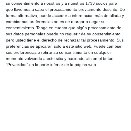
su consentimiento a nosotros y a nuestros 1733 socios para
situación que no ha pillado de imprevisto a los miembros
que llevemos a cabo el procesamiento previamente descrito. De
de este lugar porque llevan “más de 6 años” comunicando
forma alternativa, puede acceder a información más detallada y
la mala situación en la que se encuentra este lugar
cambiar sus preferencias antes de otorgar o negar su
consentimiento.
Tenga en cuenta que algún procesamiento de
histórico de la ciudad. Grietas en las paredes, techos y
sus datos personales puede no requerir de su consentimiento,
suelos, así como un desnivel en la sacristía. Son algunos
pero usted tiene el derecho de rechazar tal procesamiento. Sus
de los desperfectos que se pueden encontrar las personas
preferencias se aplicarán solo a este sitio web. Puede cambiar
que asisten con asiduidad a esta capilla. Resulta
sus preferencias o retirar su consentimiento en cualquier
momento volviendo a este sitio y haciendo clic en el botón
indignante que a pesar de las múltiples promesas nada se
"Privacidad" en la parte inferior de la página web.
hace ni por parte de las autoridades ni del
Obispado
, que
mantiene en el olvido a este templo.
“Los fieles que procuramos mantener este bien inmaterial,
ya no solo religioso sino social y cultural, fomentándose
una costumbre y tradición propia del arraigo caballa, no
nos lo merecemos”, explica un hermano de la capilla a El
Faro, que mostró su descontento por la situación y por no
ser escuchados a pesar de las demandas.