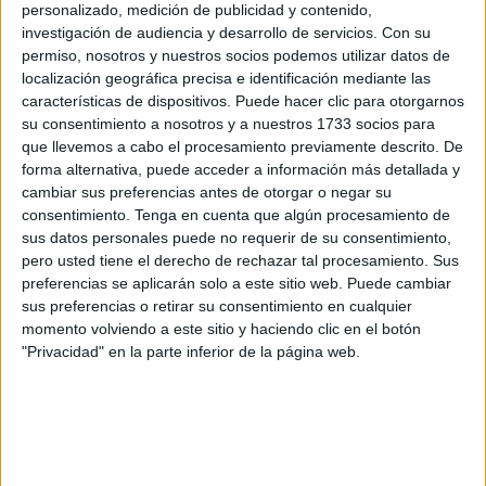
personalizado, medición de publicidad y contenido,
diputada de
MDyC
Nadia Mohamed, quien le ha
investigación de audiencia y desarrollo de servicios.
Con su
recordado que esta infraestructura y la
rampa pública de
permiso, nosotros y nuestros socios podemos utilizar datos de
acceso al mar
es una demanda que se aprobó en marzo
localización geográfica precisa e identificación mediante las
características de dispositivos. Puede hacer clic para otorgarnos
de 2024 en el Pleno, pero que desde entonces ha ido
su consentimiento a nosotros y a nuestros 1733 socios para
pasando de un área de gobierno a otra
sin saber muy
que llevemos a cabo el procesamiento previamente descrito. De
bien quién era el responsable
.
forma alternativa, puede acceder a información más detallada y
cambiar sus preferencias antes de otorgar o negar su
Ante ello, Mohamend ha reclamado
fechas y plazos
, así
consentimiento.
Tenga en cuenta que algún procesamiento de
como el compromiso de que se va a hacer, además de
sus datos personales puede no requerir de su consentimiento,
pero usted tiene el derecho de rechazar tal procesamiento. Sus
lamentar que para el presente verano los ciudadanos no
preferencias se aplicarán solo a este sitio web. Puede cambiar
podrán contar con ese acceso a la playa. “Somos la única
sus preferencias o retirar su consentimiento en cualquier
de ciudad costera de España” que carece de una rampa
momento volviendo a este sitio y haciendo clic en el botón
pública de estas características, ha denunciado la
"Privacidad" en la parte inferior de la página web.
miembro de MDyC, quien ha indicado que
sí hay un
acceso similar en la ciudad, pero que es privado
.
Un coste de 530.000 euros