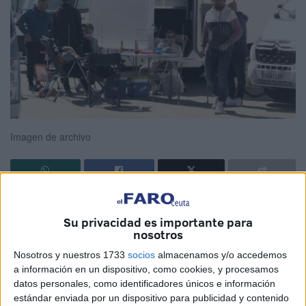
Imagen de archivo
Ya hay fecha para que entre en funcionamiento el
aparcamiento para autocaravanas
de Ceuta. Lo ha
Su privacidad es importante para
nosotros
adelantado en el
Pleno
el consejero de
Fomento
,
Alejandro Ramírez, quien ha explicado que
las fechas
Nosotros y nuestros 1733
socios
almacenamos y/o accedemos
a información en un dispositivo, como cookies, y procesamos
que barajan son los primeros meses de 2026
.
datos personales, como identificadores únicos e información
estándar enviada por un dispositivo para publicidad y contenido
Ha sido la respuesta del diputado a la interpelación de la