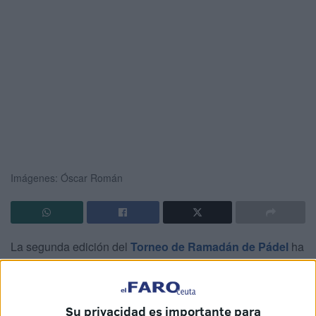
Imágenes: Óscar Román
La segunda edición del
Torneo de Ramadán de Pádel
ha
llegado a su fin este domingo por la tarde en Ceuta ante
una gran expectación que animaban a los finalistas y
jaleaban con cada punto de los
jugadores
.
Su privacidad es importante para