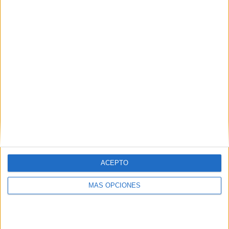
Éxito rotundo
ACEPTO
MÁS OPCIONES
Culmina de esta forma el ‘II Torneo
Ramadán
de Pádel’ en
pleno mes emblemático, simbólico y religioso para la
comunidad musulmana de Ceuta en el que durante toda la