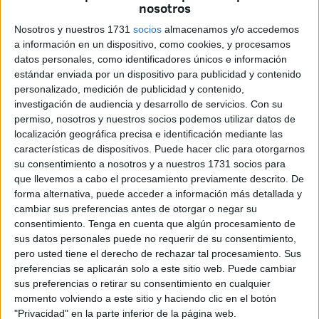
nosotros
Ha sido todo un éxito
ya que durante toda la semana se
Nosotros y nuestros 1731
socios
almacenamos y/o accedemos
ha visto un gran nivel de
pádel
, sobre todo en la final de
a información en un dispositivo, como cookies, y procesamos
este domingo donde los jugadores han dado muestra de
datos personales, como identificadores únicos e información
su gran poderío físico con buenos puntos y una buena
estándar enviada por un dispositivo para publicidad y contenido
destreza con la pala.
personalizado, medición de publicidad y contenido,
investigación de audiencia y desarrollo de servicios.
Con su
permiso, nosotros y nuestros socios podemos utilizar datos de
Final muy disputada
localización geográfica precisa e identificación mediante las
características de dispositivos. Puede hacer clic para otorgarnos
Los campeones del
torneo
fueron la pareja compuesta por
su consentimiento a nosotros y a nuestros 1731 socios para
Hamido Effedal y Pablo González que se impusieron en
que llevemos a cabo el procesamiento previamente descrito. De
forma alternativa, puede acceder a información más detallada y
dos sets a José Cuba y Javi Gómez. Una final en la que
cambiar sus preferencias antes de otorgar o negar su
los cuatro jugadores ofrecieron una gran versión de pádel
consentimiento.
Tenga en cuenta que algún procesamiento de
ante los aficionados que estaban por fuera de la pista en
sus datos personales puede no requerir de su consentimiento,
un gran ambiente.
pero usted tiene el derecho de rechazar tal procesamiento. Sus
preferencias se aplicarán solo a este sitio web. Puede cambiar
Minutos antes a la final de categoría absoluta se disputó la
sus preferencias o retirar su consentimiento en cualquier
momento volviendo a este sitio y haciendo clic en el botón
final de fase consolación entre las parejas
"Privacidad" en la parte inferior de la página web.