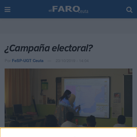
¿Campaña electoral?
Por
FeSP-UGT Ceuta
23/10/2019 - 14:04