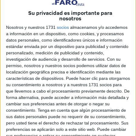
Su privacidad es importante para
nosotros
Nosotros y nuestros 1731
socios
almacenamos y/o accedemos
Una representación del Ministerio de Educación ha
a información en un dispositivo, como cookies, y procesamos
visitado nuestra Ciudad. Suponemos que para hacer
datos personales, como identificadores únicos e información
estándar enviada por un dispositivo para publicidad y contenido
campaña electoral. O para burlarse del profesorado ceutí.
personalizado, medición de publicidad y contenido,
Sólo así se puede entender este nuevo gesto de un
investigación de audiencia y desarrollo de servicios.
Con su
cinismo insoportable.
permiso, nosotros y nuestros socios podemos utilizar datos de
localización geográfica precisa e identificación mediante las
El Ministerio ha incumplido absolutamente todos y cada
características de dispositivos. Puede hacer clic para otorgarnos
uno de los compromisos asumidos; todas y cada una de
su consentimiento a nosotros y a nuestros 1731 socios para
que llevemos a cabo el procesamiento previamente descrito. De
las promesas efectuadas. Tras un año de gestión, nuestros
forma alternativa, puede acceder a información más detallada y
centros docentes se siguen organizando con normas
cambiar sus preferencias antes de otorgar o negar su
antediluvianas que no dan respuesta a la realidad
consentimiento.
Tenga en cuenta que algún procesamiento de
educativa a la que nos enfrentamos diariamente. La
sus datos personales puede no requerir de su consentimiento,
pero usted tiene el derecho de rechazar tal procesamiento. Sus
atención a la diversidad ha quedado en el olvido. Las
preferencias se aplicarán solo a este sitio web. Puede cambiar
plantillas no han experimentado el incremento necesario y
sus preferencias o retirar su consentimiento en cualquier