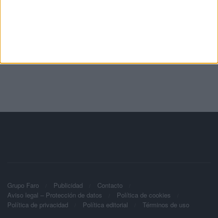
Grupo Faro
Publicidad
Contacto
Aviso legal – Protección de datos
Política de cookies
Política de privacidad
Política editorial
Términos de uso