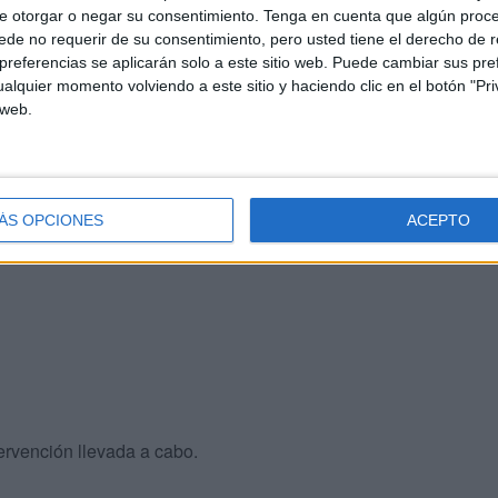
e otorgar o negar su consentimiento.
Tenga en cuenta que algún proc
de no requerir de su consentimiento, pero usted tiene el derecho de r
referencias se aplicarán solo a este sitio web. Puede cambiar sus pref
alquier momento volviendo a este sitio y haciendo clic en el botón "Pri
 web.
ferenciadas.
cana al mar,
corresponde a la entrada desde
ÁS OPCIONES
ACEPTO
tá ubicada en la parte superior se utiliza para la
salida
tervención llevada a cabo.