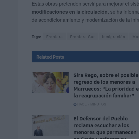
Estas obras pretenden servir para mejorar el sis
modificaciones en la circulación
, se ha infor
de acondicionamiento y modernización de la infr
Tags:
Frontera
Frontera Sur
Inmigración
Ma
Related
Posts
Sira Rego, sobre el posible
regreso de los menores a
Marruecos: “La prioridad e
la reagrupación familiar”
HACE 7 MINUTOS
El Defensor del Pueblo
reclama escuchar a los
menores que permanecen
en Ceuta y reforzar su