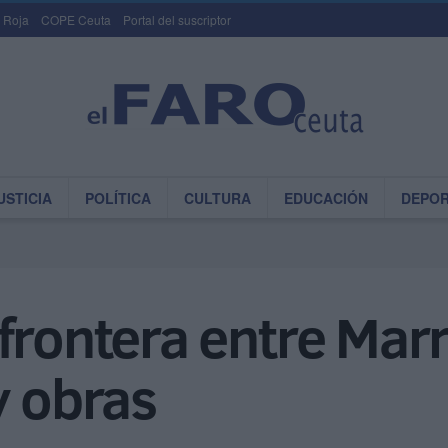
 Roja
COPE Ceuta
Portal del suscriptor
USTICIA
POLÍTICA
CULTURA
EDUCACIÓN
DEPO
frontera entre Mar
y obras