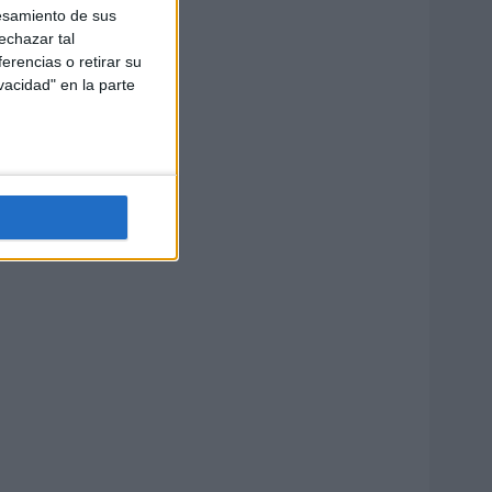
esamiento de sus
echazar tal
erencias o retirar su
vacidad" en la parte