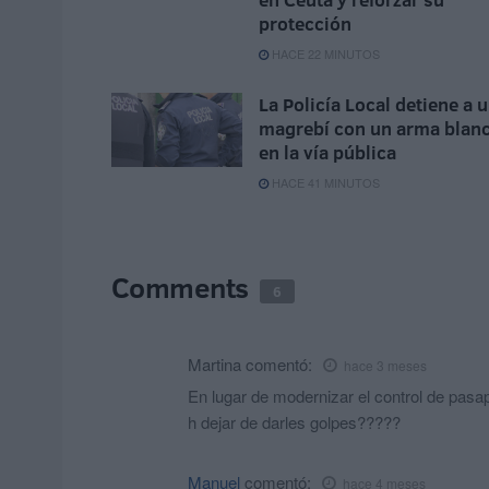
protección
HACE 22 MINUTOS
La Policía Local detiene a 
magrebí con un arma blan
en la vía pública
HACE 41 MINUTOS
Comments
6
Martina
comentó:
hace 3 meses
En lugar de modernizar el control de pasa
h dejar de darles golpes?????
Manuel
comentó:
hace 4 meses