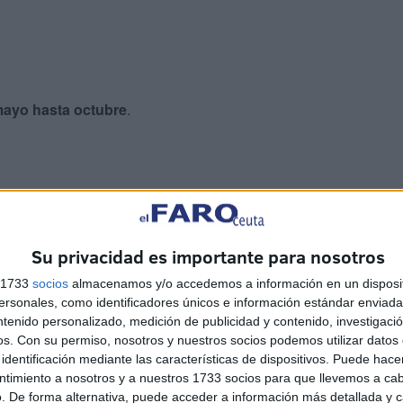
mayo hasta octubre
.
ntada, luego de este período,
cerrarán nuevamente la
r a cabo ajustes adicionales.
Su privacidad es importante para nosotros
ierre
, sino que afectará a una parte de la misma
s 1733
socios
almacenamos y/o accedemos a información en un disposit
sonales, como identificadores únicos e información estándar enviada 
ntenido personalizado, medición de publicidad y contenido, investigaci
os.
Con su permiso, nosotros y nuestros socios podemos utilizar datos 
identificación mediante las características de dispositivos. Puede hacer
ntimiento a nosotros y a nuestros 1733 socios para que llevemos a ca
. De forma alternativa, puede acceder a información más detallada y 