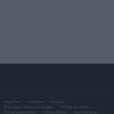
Grupo Faro
Publicidad
Contacto
Aviso legal – Protección de datos
Política de cookies
Política de privacidad
Política editorial
Términos de uso