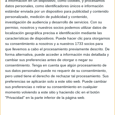
a información en un dispositivo, como cookies, y procesamos
decir, que este 28 de junio de 2025 marcará una diferencia
datos personales, como identificadores únicos e información
estándar enviada por un dispositivo para publicidad y contenido
en los cajeros automáticos
de las entidades bancarias
personalizado, medición de publicidad y contenido,
en Ceuta y el resto del país.
investigación de audiencia y desarrollo de servicios.
Con su
permiso, nosotros y nuestros socios podemos utilizar datos de
La idea es que sean
accesibles para las personas con
localización geográfica precisa e identificación mediante las
discapacidad
y para ello es necesario que cumplan con
características de dispositivos. Puede hacer clic para otorgarnos
los nuevos estándares en función del Real Decreto
su consentimiento a nosotros y a nuestros 1733 socios para
que llevemos a cabo el procesamiento previamente descrito. De
193/2023, que establece condiciones básicas de no
forma alternativa, puede acceder a información más detallada y
discriminación en el acceso a bienes y servicios, en
cambiar sus preferencias antes de otorgar o negar su
concordancia con la Directiva europea 2019/882 en esta
consentimiento.
Tenga en cuenta que algún procesamiento de
materia.
sus datos personales puede no requerir de su consentimiento,
pero usted tiene el derecho de rechazar tal procesamiento. Sus
"La EAA supone un paso adelante para
reducir las
preferencias se aplicarán solo a este sitio web. Puede cambiar
sus preferencias o retirar su consentimiento en cualquier
barreras a las que se enfrentan las personas con
momento volviendo a este sitio y haciendo clic en el botón
discapacidad
en su día a día. Facilita la plena
"Privacidad" en la parte inferior de la página web.
participación de las personas con discapacidad en la
sociedad, por ejemplo, en el ámbito laboral, al hacer que
los equipos informáticos sean accesibles y facilitar las