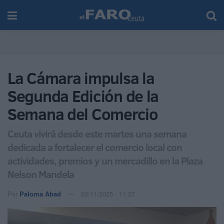
La Cámara impulsa la
Segunda Edición de la
Semana del Comercio
Ceuta vivirá desde este martes una semana
dedicada a fortalecer el comercio local con
actividades, premios y un mercadillo en la Plaza
Nelson Mandela
Por
Paloma Abad
03/11/2025 - 11:27