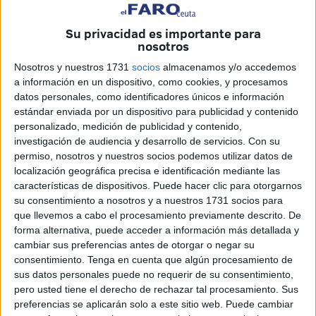
Ceutí 2025
, una iniciativa que se celebrará del
4 al 9 de
noviembre
con el objetivo de
impulsar las ventas del
Su privacidad es importante para
comercio local
, fortalecer los lazos entre negocios y
nosotros
consumidores y ofrecer a la ciudadanía una experiencia
Nosotros y nuestros 1731
socios
almacenamos y/o accedemos
diferente de compras, ocio y cultura.
a información en un dispositivo, como cookies, y procesamos
datos personales, como identificadores únicos e información
La primera edición, celebrada en junio, fue un éxito
estándar enviada por un dispositivo para publicidad y contenido
rotundo con un incremento de ventas estimado del
30%.
personalizado, medición de publicidad y contenido,
investigación de audiencia y desarrollo de servicios.
Con su
Este año, la
Cámara
confía en superar esas cifras con una
permiso, nosotros y nuestros socios podemos utilizar datos de
programación más amplia y nuevas dinámicas que
localización geográfica precisa e identificación mediante las
fomentan la participación.
características de dispositivos. Puede hacer clic para otorgarnos
su consentimiento a nosotros y a nuestros 1731 socios para
Premios, sorteos y diversión: la
que llevemos a cabo el procesamiento previamente descrito. De
forma alternativa, puede acceder a información más detallada y
mecánica de pasaportes y ‘rascas’
cambiar sus preferencias antes de otorgar o negar su
consentimiento.
Tenga en cuenta que algún procesamiento de
sus datos personales puede no requerir de su consentimiento,
Entre las principales atracciones de la
Semana del
pero usted tiene el derecho de rechazar tal procesamiento. Sus
Comercio
destacan los
pasaportes comerciales
y los
preferencias se aplicarán solo a este sitio web. Puede cambiar
‘
rascas’ con premios inmediatos
, dos herramientas que