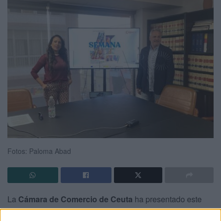
Fotos: Paloma Abad
La
Cámara de Comercio de Ceuta
ha presentado este
lunes la
Segunda Edición de la Semana del Comercio