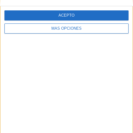
ACEPTO
MÁS OPCIONES
Con esta segunda edición, la Cámara busca consolidar
una estrategia a largo plazo que
fortalezca la identidad
del comercio local
, incremente la
visibilidad de los
negocios
y fomente una
mayor interacción entre