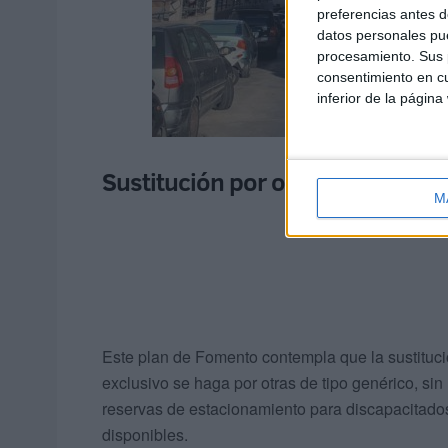
preferencias antes d
datos personales pue
procesamiento. Sus p
consentimiento en cu
inferior de la página
Sustitución por otras de tipo ge
M
Este plan de Fomento contempla que la sustituci
exclusivo se haga por otras de tipo genérico, si
reservas de estacionamiento para discapacitados
disponibles.