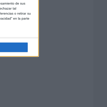
esamiento de sus
echazar tal
erencias o retirar su
vacidad" en la parte