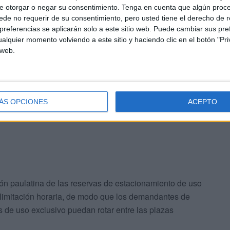
e otorgar o negar su consentimiento.
Tenga en cuenta que algún proc
de no requerir de su consentimiento, pero usted tiene el derecho de r
referencias se aplicarán solo a este sitio web. Puede cambiar sus pref
alquier momento volviendo a este sitio y haciendo clic en el botón "Pri
 web.
nérico
ÁS OPCIONES
ACEPTO
ón paulatina de las reservas de estacionamiento de uso
n limitación horaria, de modo que los demandantes de
 de uso exclusivo puedan rotar entre las plazas