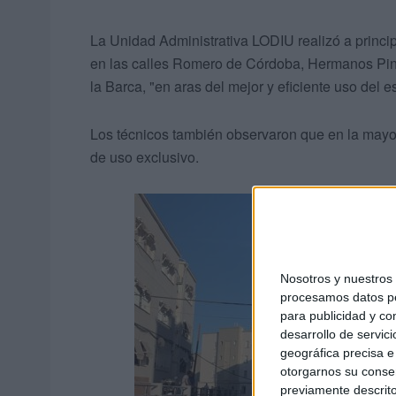
La Unidad Administrativa LODIU realizó a princip
en las calles Romero de Córdoba, Hermanos Pinz
la Barca, "en aras del mejor y eficiente uso del 
Los técnicos también observaron que en la mayor
de uso exclusivo.
Nosotros y nuestro
procesamos datos per
para publicidad y co
desarrollo de servici
geográfica precisa e 
otorgarnos su conse
previamente descrito