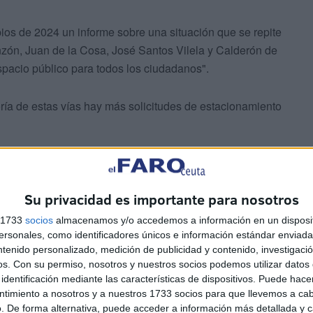
ios de 2024 un informe sobre una situación que se repite
ón, Juan de la Cosa, José Santos Vilela y Calderón de
espacio público para todos los ciudadanos".
ía de estas vías hay más solicitudes de estacionamiento
Su privacidad es importante para nosotros
s 1733
socios
almacenamos y/o accedemos a información en un disposit
sonales, como identificadores únicos e información estándar enviada 
ntenido personalizado, medición de publicidad y contenido, investigaci
os.
Con su permiso, nosotros y nuestros socios podemos utilizar datos 
identificación mediante las características de dispositivos. Puede hacer
ntimiento a nosotros y a nuestros 1733 socios para que llevemos a ca
. De forma alternativa, puede acceder a información más detallada y 