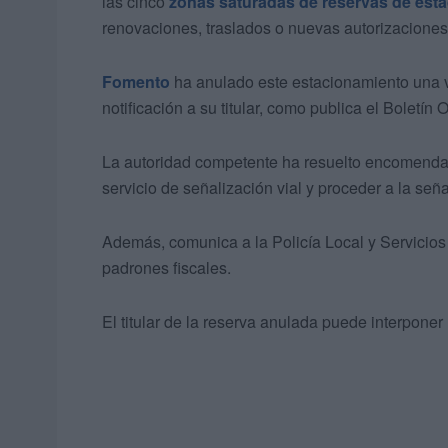
las cinco
zonas saturadas de reservas de est
renovaciones, traslados o nuevas autorizaciones
Fomento
ha anulado este estacionamiento una ve
notificación a su titular, como publica el Boletín
La autoridad competente ha resuelto encomendar a
servicio de señalización vial y proceder a la se
Además, comunica a la Policía Local y Servicios T
padrones fiscales.
El titular de la reserva anulada puede interponer