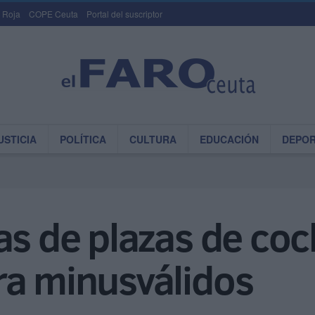
 Roja
COPE Ceuta
Portal del suscriptor
USTICIA
POLÍTICA
CULTURA
EDUCACIÓN
DEPO
as de plazas de co
ra minusválidos