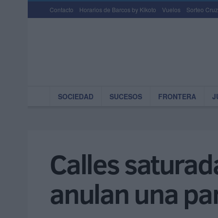
Contacto
Horarios de Barcos by Kikoto
Vuelos
Sorteo Cruz
SOCIEDAD
SUCESOS
FRONTERA
J
Calles saturad
anulan una pa