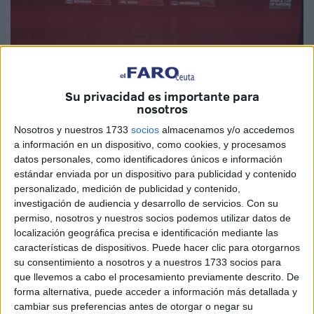
Su privacidad es importante para
nosotros
Nosotros y nuestros 1733
socios
almacenamos y/o accedemos
Imagen: Rue20
a información en un dispositivo, como cookies, y procesamos
datos personales, como identificadores únicos e información
estándar enviada por un dispositivo para publicidad y contenido
personalizado, medición de publicidad y contenido,
investigación de audiencia y desarrollo de servicios.
Con su
La Confederación Africana de Fútbol (CAF) ha anunciado
permiso, nosotros y nuestros socios podemos utilizar datos de
este viernes el calendario completo de la Copa Africana de
localización geográfica precisa e identificación mediante las
características de dispositivos. Puede hacer clic para otorgarnos
Naciones (CAN) 2025, que se celebrará en Marruecos del
su consentimiento a nosotros y a nuestros 1733 socios para
21 de diciembre de 2025 al 18 de enero de 2026.
que llevemos a cabo el procesamiento previamente descrito. De
forma alternativa, puede acceder a información más detallada y
El torneo, distribuido en nueve estadios a lo largo de seis
cambiar sus preferencias antes de otorgar o negar su