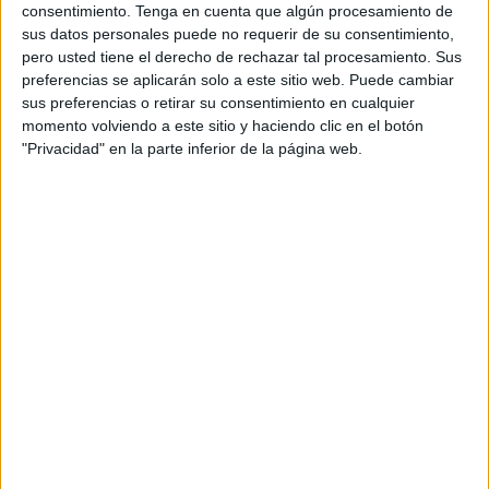
ciudades marroquíes, promete un emocionante mes de
consentimiento.
Tenga en cuenta que algún procesamiento de
fútbol de alto nivel en los se anunció esta edición como “la
sus datos personales puede no requerir de su consentimiento,
mejor de la historia”.
pero usted tiene el derecho de rechazar tal procesamiento. Sus
preferencias se aplicarán solo a este sitio web. Puede cambiar
Según ha informado el medio marroquí Rue 20, el partido
sus preferencias o retirar su consentimiento en cualquier
momento volviendo a este sitio y haciendo clic en el botón
inaugural tendrá lugar el 21 de diciembre de 2025 en el
"Privacidad" en la parte inferior de la página web.
recién construido Complejo Deportivo Príncipe Moulay
Abdellah de Rabat, con capacidad para 69.500
espectadores. Marruecos, como anfitrión, se enfrentará a
Comoras en el primer encuentro del Grupo A, dando inicio
a lo que la CAF describe como una “grandiosa celebración
del fútbol africano”.
La fase de grupos se extenderá hasta el 31 de diciembre,
con una intensa programación de partidos. Los aficionados
podrán disfrutar de enfrentamientos clave como el Egipto
contra Zimbabue el 22 de diciembre (Grupo B), Nigeria
contra Tanzania el 23 de diciembre (Grupo C), y el clásico