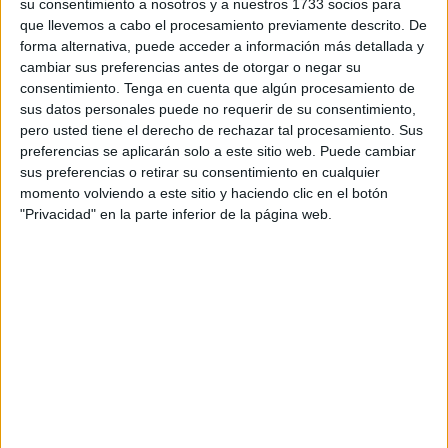
decretado por la pandemia. Un voto de diferencia respalda
su consentimiento a nosotros y a nuestros 1733 socios para
que llevemos a cabo el procesamiento previamente descrito. De
la sentencia.
forma alternativa, puede acceder a información más detallada y
cambiar sus preferencias antes de otorgar o negar su
Las pancartas y las campañas políticas sostienen lemas
consentimiento.
Tenga en cuenta que algún procesamiento de
que dan que pensar si se analizan la " Lógica de sus
sus datos personales puede no requerir de su consentimiento,
argumentos":
pero usted tiene el derecho de rechazar tal procesamiento. Sus
preferencias se aplicarán solo a este sitio web. Puede cambiar
"El aborto es un asesinato", pero hay que defender la pena
sus preferencias o retirar su consentimiento en cualquier
de muerte. "Comunismo o libertad" " Médicos por la
momento volviendo a este sitio y haciendo clic en el botón
"Privacidad" en la parte inferior de la página web.
verdad" ( como si los otros médicos abogaran por la
mentira. "La eutanasia es un crimen de Estado "y un
infinito etcétera que nos ponen en encrucijadas filosóficas,
éticas y políticas.
Esta semana debatimos si cuba es una dictadura.
¿Mantendrá la izquierda esa tesis?
Desde mi visión caleidoscópica entiendo que los
movimientos de izquierda tienen en su ADN la solidaridad,