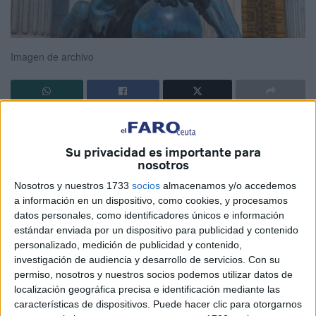
Imagen de archivo
Asistimos estos días a debates sempiternos sobre temas
políticos. Ríos de tinta son vertidos en la opinión pública
Su privacidad es importante para
respecto a la esencia de la Democracia, la Filosofía de la
nosotros
izquierda, la idiosincrásia de la Derecha, el nacionalismo
Nosotros y nuestros 1733
socios
almacenamos y/o accedemos
progresista, la tolerancia que defendemos frente a los
a información en un dispositivo, como cookies, y procesamos
intolerantes, el capitalismo como libertad y el comunismo
datos personales, como identificadores únicos e información
estándar enviada por un dispositivo para publicidad y contenido
como una especie de plaga que asola a los países que lo
personalizado, medición de publicidad y contenido,
padecen.
investigación de audiencia y desarrollo de servicios.
Con su
permiso, nosotros y nuestros socios podemos utilizar datos de
Con estupor leemos las sentencias del Tribunal
localización geográfica precisa e identificación mediante las
Constitucional declarando ilegal el Estado de Alarma
características de dispositivos. Puede hacer clic para otorgarnos