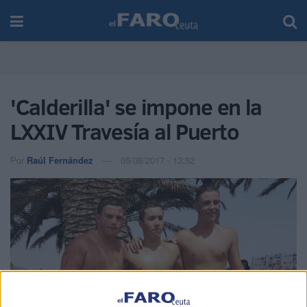
'Calderilla' se impone en la
LXXIV Travesía al Puerto
Por
Raúl Fernández
05/08/2017 - 13:52