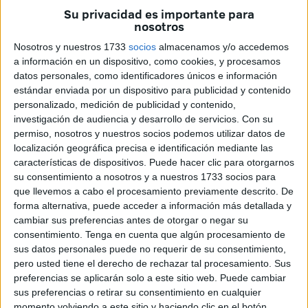
Su privacidad es importante para
nosotros
Nosotros y nuestros 1733
socios
almacenamos y/o accedemos
Fotos: R.F./ J.C.S.
a información en un dispositivo, como cookies, y procesamos
datos personales, como identificadores únicos e información
estándar enviada por un dispositivo para publicidad y contenido
personalizado, medición de publicidad y contenido,
investigación de audiencia y desarrollo de servicios.
Con su
El joven nadador hizo una gran prueba entrando unos
permiso, nosotros y nuestros socios podemos utilizar datos de
segundos por delante de su máximo rival Nacho Gaitán.
localización geográfica precisa e identificación mediante las
Tercero fue José Antonio Bollit.
características de dispositivos. Puede hacer clic para otorgarnos
su consentimiento a nosotros y a nuestros 1733 socios para
La prueba contó finalmente con 26 nadadores que salieron
que llevemos a cabo el procesamiento previamente descrito. De
desde el Muelle España para llegar al Muelle de Poniente
forma alternativa, puede acceder a información más detallada y
cambiar sus preferencias antes de otorgar o negar su
y dar la vuelta. Aproximadamente 2.500 metros donde lo
consentimiento.
Tenga en cuenta que algún procesamiento de
más destacado fue la ausencia de medusas salvo casos
sus datos personales puede no requerir de su consentimiento,
esporádicos.
pero usted tiene el derecho de rechazar tal procesamiento. Sus
preferencias se aplicarán solo a este sitio web. Puede cambiar
En féminas Susana Román y Mari Carmen Ríos tocaron a
sus preferencias o retirar su consentimiento en cualquier
la misma vez en la meta por lo que se les dio el primer
momento volviendo a este sitio y haciendo clic en el botón