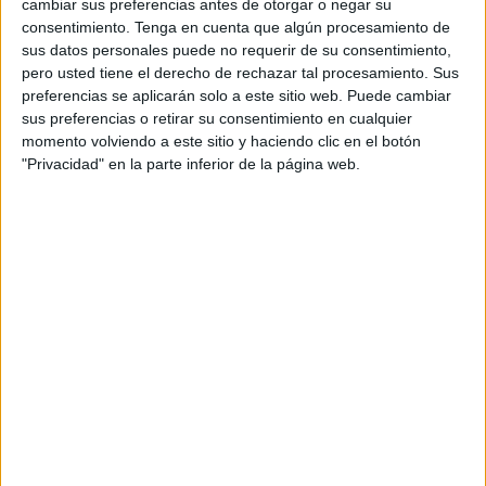
cambiar sus preferencias antes de otorgar o negar su
consentimiento.
Tenga en cuenta que algún procesamiento de
En estas cifras se aprecia una disminución del 14,2% en
sus datos personales puede no requerir de su consentimiento,
los gastos relacionados con el apoyo al consumo, en
pero usted tiene el derecho de rechazar tal procesamiento. Sus
comparación con el mismo período del año pasado.
preferencias se aplicarán solo a este sitio web. Puede cambiar
sus preferencias o retirar su consentimiento en cualquier
En este sentido, los gastos destinados a subsidiar los
momento volviendo a este sitio y haciendo clic en el botón
"Privacidad" en la parte inferior de la página web.
precios del gas butano, azúcar y harina de trigo blando se
redujeron a 19.000 millones de dirhams al final del mes de
agosto de este año.
Estas emisiones representan aproximadamente el 71,8%
del total de gastos previstos para el presupuesto del año
fiscal actual, que se ha fijado en 26,5 mil millones de
dirhams.
Cabe destacar que los gastos de subsidios
experimentaron un fuerte aumento el año pasado,
alcanzando los 45,2 mil millones de dirhams, después de