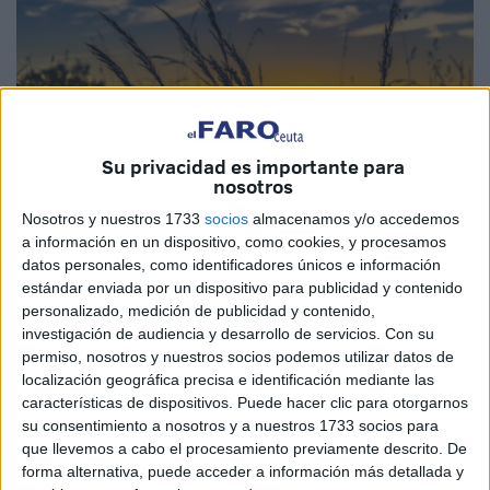
Su privacidad es importante para
nosotros
Nosotros y nuestros 1733
socios
almacenamos y/o accedemos
a información en un dispositivo, como cookies, y procesamos
Imagen cedida
datos personales, como identificadores únicos e información
estándar enviada por un dispositivo para publicidad y contenido
personalizado, medición de publicidad y contenido,
investigación de audiencia y desarrollo de servicios.
Con su
permiso, nosotros y nuestros socios podemos utilizar datos de
La Tesorería General del Reino, en su última publicación
localización geográfica precisa e identificación mediante las
hizo públicas una serie estadísticas de las finanzas
características de dispositivos. Puede hacer clic para otorgarnos
su consentimiento a nosotros y a nuestros 1733 socios para
públicas hasta el mes pasado, agosto. Estas apuntan a un
que llevemos a cabo el procesamiento previamente descrito. De
descenso marcado de las ayudas para adquirir productos
forma alternativa, puede acceder a información más detallada y
de primera necesidad y energía.