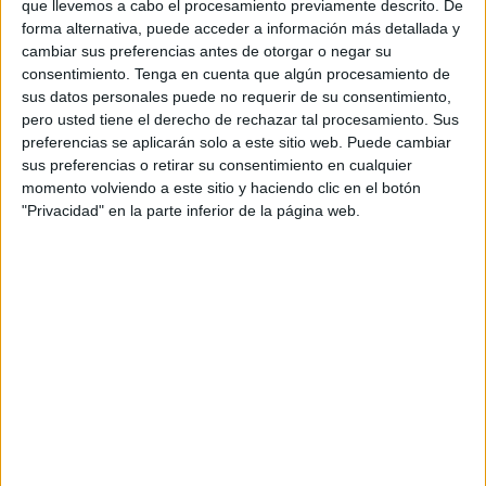
que llevemos a cabo el procesamiento previamente descrito. De
forma alternativa, puede acceder a información más detallada y
Componentes de los GEAS de la
Guardia Civil
cambiar sus preferencias antes de otorgar o negar su
recuperaron de las aguas del Foso el cadáver de un joven
consentimiento.
Tenga en cuenta que algún procesamiento de
que presentaba un disparo en el pecho, en la zona
sus datos personales puede no requerir de su consentimiento,
pero usted tiene el derecho de rechazar tal procesamiento. Sus
próxima al corazón.
preferencias se aplicarán solo a este sitio web. Puede cambiar
sus preferencias o retirar su consentimiento en cualquier
Unos pescadores y un camarero de un restaurante
momento volviendo a este sitio y haciendo clic en el botón
llamaron al 112 advirtiendo de la presencia de un cuerpo
"Privacidad" en la parte inferior de la página web.
flotando, que en principio se pensó que era el de una
mujer porque estaba boca abajo y presentaba una amplia
melena rizada.
Cuando los GEAS recuperaron el cadáver se dieron
cuenta de que se trataba de un varón, de unos 30 años, de
tez blanca, pelo largo, que presentaba un único disparo en
el tórax.
Unos pescadores y un camarero llamaron al