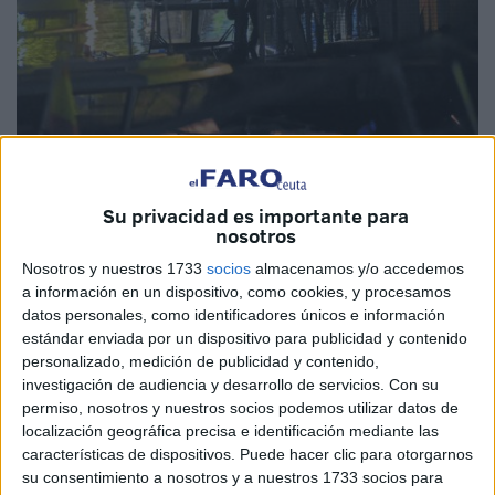
Intervención de las unidades a última hora del miércoles; el
cadáver se posicionó al fondo, próximo al torreón.
Quino
Su privacidad es importante para
nosotros
Nosotros y nuestros 1733
socios
almacenamos y/o accedemos
a información en un dispositivo, como cookies, y procesamos
datos personales, como identificadores únicos e información
Los GEAS recuperaron el cuerpo
estándar enviada por un dispositivo para publicidad y contenido
tras recibir la alerta porque unos
personalizado, medición de publicidad y contenido,
investigación de audiencia y desarrollo de servicios.
Con su
pescadores y un trabajador de un
permiso, nosotros y nuestros socios podemos utilizar datos de
localización geográfica precisa e identificación mediante las
establecimiento lo vieron. De tez
características de dispositivos. Puede hacer clic para otorgarnos
su consentimiento a nosotros y a nuestros 1733 socios para
blanca, tenía poco más de 30 años