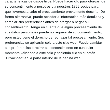
características de dispositivos. Puede hacer clic para otorgarnos
dos mamas o papas” pensó en celebrar el día de la
su consentimiento a nosotros y a nuestros 1733 socios para
PERSONA ESPECIAL. Para poner en marcha esta
que llevemos a cabo el procesamiento previamente descrito. De
actividad mandó una nota a los padres para que tuvieran
forma alternativa, puede acceder a información más detallada y
cambiar sus preferencias antes de otorgar o negar su
conocimiento y esa nota llegó a Bertín Osborne.
consentimiento.
Tenga en cuenta que algún procesamiento de
sus datos personales puede no requerir de su consentimiento,
El abuelo Bertín, al tener conocimiento de esa actividad,
pero usted tiene el derecho de rechazar tal procesamiento. Sus
grabó un video insultando a la profesora que con esta
preferencias se aplicarán solo a este sitio web. Puede cambiar
actividad trataba de dar normalidad a una realidad social.
sus preferencias o retirar su consentimiento en cualquier
Esto fue lo que difundió el abuelo Bertín por WhatsApp:
momento volviendo a este sitio y haciendo clic en el botón
"Privacidad" en la parte inferior de la página web.
“Estoy que me subo por las paredes. Me acaban de
mandar un audio iba a decir una señora, de una tía, que
por lo visto es profesora en un colegio de Jerez.
Lamentablemente, tiene que ser Jerez..., donde les dice a
sus alumnos que no se puede celebrar el día del padre
porque ya las familias españolas son de otra manera. Pero
vamos a ver, ¿quién es esta loca? ¿De qué manicomio se
ha escapado? Porque no la habrán soltado. ¿Qué no se