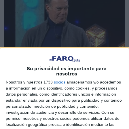
Su privacidad es importante para
Imagen cedida
nosotros
Nosotros y nuestros 1733
socios
almacenamos y/o accedemos
a información en un dispositivo, como cookies, y procesamos
datos personales, como identificadores únicos e información
Hoy se celebra el Día del Padre y en muchos colegios
estándar enviada por un dispositivo para publicidad y contenido
aprovechan la festividad para que los pequeños hagan
personalizado, medición de publicidad y contenido,
manualidades para los padres. Una profesora de Jerez
investigación de audiencia y desarrollo de servicios.
Con su
pensando que todos los niños no tienen padre debido a
permiso, nosotros y nuestros socios podemos utilizar datos de
localización geográfica precisa e identificación mediante las
que hay muchos tipos de familias “monoparentales o con