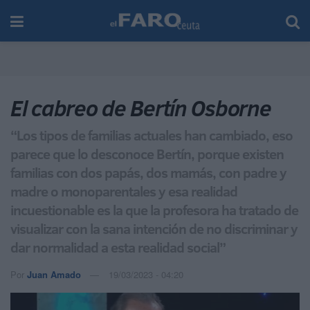
El cabreo de Bertín Osborne
“Los tipos de familias actuales han cambiado, eso
parece que lo desconoce Bertín, porque existen
familias con dos papás, dos mamás, con padre y
madre o monoparentales y esa realidad
incuestionable es la que la profesora ha tratado de
visualizar con la sana intención de no discriminar y
dar normalidad a esta realidad social”
Por
Juan Amado
19/03/2023 - 04:20