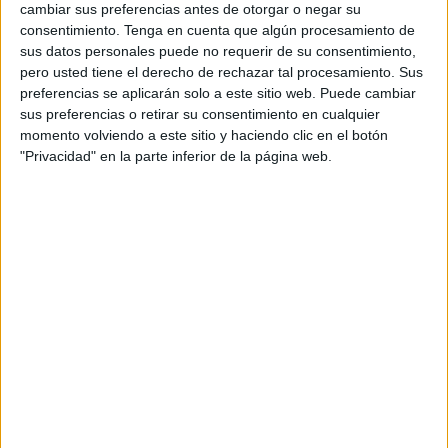
cambiar sus preferencias antes de otorgar o negar su
consentimiento.
Tenga en cuenta que algún procesamiento de
sus datos personales puede no requerir de su consentimiento,
pero usted tiene el derecho de rechazar tal procesamiento. Sus
preferencias se aplicarán solo a este sitio web. Puede cambiar
La Ciudad licita su suministro para la
sus preferencias o retirar su consentimiento en cualquier
renovación de los letreros de azulejos,
momento volviendo a este sitio y haciendo clic en el botón
"Privacidad" en la parte inferior de la página web.
que tramita Obimace
El Gobierno autonómico ha sacado a licitación el
suministro de placas de azulejos con nombres de calles de
la ciudad cuyo presupuesto asciende a 17.080 euros –IPSI
incluido– por 35 carteles de reposición, es decir, que cada
una tendrá un coste de 488 euros.
La reacción del partido Caballas ha sido inmediata al
conocer los detalles del contrato y se ha mostrado
contrario a este presunto derroche. “Vivas renovará las
placas del callejero a casi 500 euros el cartel de azulejo.