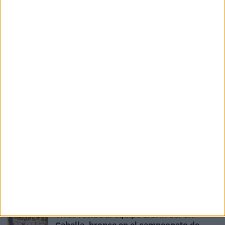
HACE 3 DÍAS
Aplazada la LXXXII Travesía al Puerto de
Ceuta “por motivos de seguridad”
HACE 4 DÍAS
La Travesía a Nado Puerto de Ceuta, el
próximo 5 de agosto
HACE 1 SEMANA
Alejandro López Galán brilla y bate seis
récords de Ceuta en el Campeonato de
España Júnior
HACE 1 SEMANA
Buen papel de Alejandro López Galán en
el Campeonato de España Juvenil
HACE 2 SEMANAS
Vivas recibe al equipo alevín del CN
Caballa, bronce en el campeonato de