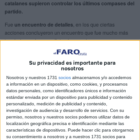
catalanes supieron controlar los últimos compases del
partido.
Fue
un encuentro de detalles
, en los que ciertas
acciones concluyeron un encuentro que fue mucho más
igualado que lo que refleja el marcador.
Los de Peter Kubicsko se enfrentaron al Club Natación
Atletic-Barceloneta, que por muchos es considerado el
Su privacidad es importante para
nosotros
principal favorito del torneo
.
Nosotros y nuestros 1731
socios
almacenamos y/o accedemos
Los de Xavier Domenech se clasificaron como
primeros
a información en un dispositivo, como cookies, y procesamos
de Cataluña
y cuenta con tres
internacionales
en sus
datos personales, como identificadores únicos e información
estándar enviada por un dispositivo para publicidad y contenido
filas
: Richard Alexandre Cereño, Pol Ginabreda y
personalizado, medición de publicidad y contenido,
Marcos Elche.
investigación de audiencia y desarrollo de servicios.
Con su
permiso, nosotros y nuestros socios podemos utilizar datos de
Barceloneta golpea primero
localización geográfica precisa e identificación mediante las
características de dispositivos. Puede hacer clic para otorgarnos
su consentimiento a nosotros y a nuestros 1731 socios para
Cesc Aguirre
para los
catalanes golpeó primero con un