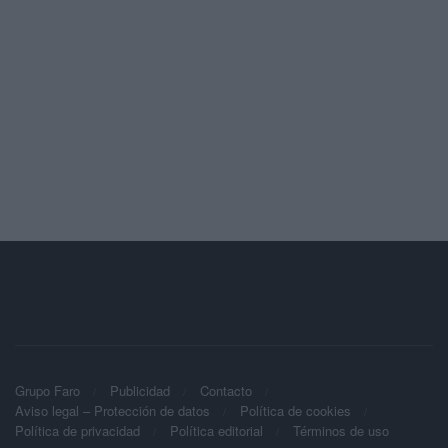
Grupo Faro
Publicidad
Contacto
Aviso legal – Protección de datos
Política de cookies
Política de privacidad
Política editorial
Términos de uso