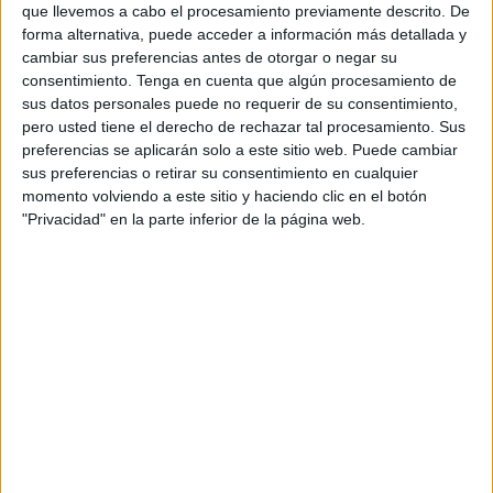
que llevemos a cabo el procesamiento previamente descrito. De
gol tempranero
imponiendo su cartel de favorito, pero
forma alternativa, puede acceder a información más detallada y
como dijo Kubicsko en la pasada rueda de prensa,
cambiar sus preferencias antes de otorgar o negar su
cualquiera puede perder contra cualquiera.
consentimiento.
Tenga en cuenta que algún procesamiento de
sus datos personales puede no requerir de su consentimiento,
Los caballas, arropados por el calor de su gente,
pero usted tiene el derecho de rechazar tal procesamiento. Sus
preferencias se aplicarán solo a este sitio web. Puede cambiar
amenazaban la portería contraria en cada posesión
sus preferencias o retirar su consentimiento en cualquier
ofensiva:
disparos colocados y un larguero de Luis
momento volviendo a este sitio y haciendo clic en el botón
Trigo
.
"Privacidad" en la parte inferior de la página web.
El gol tenía que llegar y en la siguiente ocasión,
Manuel
Matoso se sacó un zurriagazo que levantó a toda la
grada del Díaz Flor, el duelo estaba servido
.
El internacional Marcos Elche volvió a poner por delante a
los suyos tras una gran carrera desde el costado derecho
(2-1).