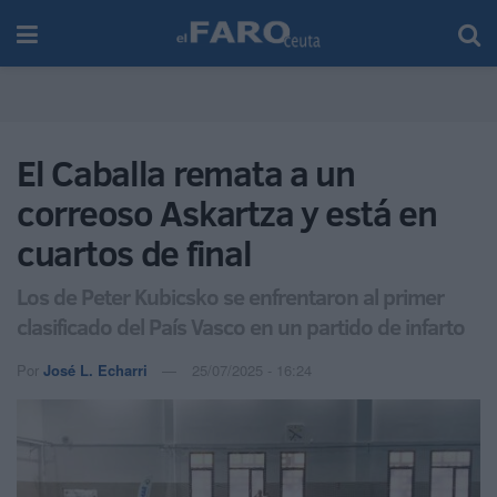
El Caballa remata a un
correoso Askartza y está en
cuartos de final
Los de Peter Kubicsko se enfrentaron al primer
clasificado del País Vasco en un partido de infarto
Por
José L. Echarri
25/07/2025 - 16:24