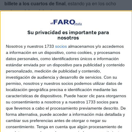
billete a los cuartos de final
, estando ya en los ocho
mejores clubes del país.
El conjunto caballa se enfrentó al
primer clasificado del
País Vasco y líder del grupo A
tras vencer al Club
Su privacidad es importante para
nosotros
Esportiu Illes Balears y al Club Deportivo Unión Waterpolo
Ciudad de Jerez.
Nosotros y nuestros 1733
socios
almacenamos y/o accedemos
a información en un dispositivo, como cookies, y procesamos
Unai Ortiz de Castro
, la principal amenaza del Claret
datos personales, como identificadores únicos e información
estándar enviada por un dispositivo para publicidad y contenido
Askartza, anotó
siete goles en los dos últimos
personalizado, medición de publicidad y contenido,
encuentros de la fase de grupos.
investigación de audiencia y desarrollo de servicios.
Con su
permiso, nosotros y nuestros socios podemos utilizar datos de
Máxima igualdad
localización geográfica precisa e identificación mediante las
características de dispositivos. Puede hacer clic para otorgarnos
su consentimiento a nosotros y a nuestros 1733 socios para
El encuentro de estos octavos de final comenzó con un
que llevemos a cabo el procesamiento previamente descrito. De
dudoso penalti que acabó materializando Ortiz, pero
forma alternativa, puede acceder a información más detallada y
Matoso puso la igualada con un trallazo lejano (1-1).
cambiar sus preferencias antes de otorgar o negar su
consentimiento.
Tenga en cuenta que algún procesamiento de
Los vascos remataron a placer, pero apareció
Pedro