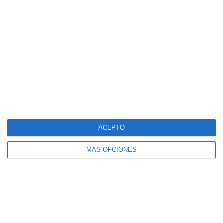
suyos a una última batalla, a un
último cuarto donde se
decidiría todo,
siete minutos de infierno quedaban en el
polideportivo Díaz Flor.
Los del norte no dijeron su última palabra:
un gol de los
de azul encendió las alarmas blancas, los vascos solo
estaban a un gol (6-5).
Matoso daba respiro desde la
línea de cinco metros, pero lo peor estaba por llegar.
ACEPTO
MÁS OPCIONES