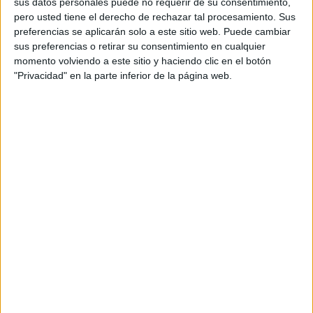
sus datos personales puede no requerir de su consentimiento,
Heredia para volver a establecer las tablas (2-2).
Las
pero usted tiene el derecho de rechazar tal procesamiento. Sus
preferencias se aplicarán solo a este sitio web. Puede cambiar
bocinas se activaban en cada ataque vasco, la afición era
sus preferencias o retirar su consentimiento en cualquier
un defensor más.
momento volviendo a este sitio y haciendo clic en el botón
"Privacidad" en la parte inferior de la página web.
El internacional
Matoso
, cubierto hasta la saciedad, se
gafó de su marca y anotó el definitivo gol del cuarto,
dejando una ventaja caballa de un solo tanto
(3-2).
Estos primeros siete minutos fueron solo el comienzo de
una guerra en la que habría caos, descontrol y mucha
emoción.